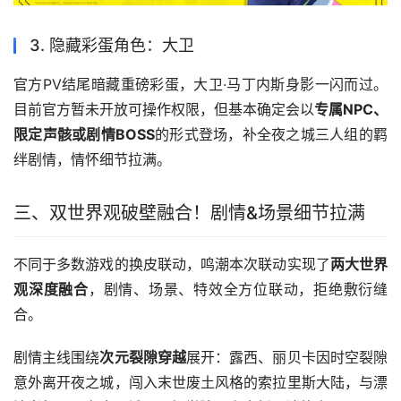
3. 隐藏彩蛋角色：大卫
官方PV结尾暗藏重磅彩蛋，大卫·马丁内斯身影一闪而过。
目前官方暂未开放可操作权限，但基本确定会以
专属NPC、
限定声骸或剧情BOSS
的形式登场，补全夜之城三人组的羁
绊剧情，情怀细节拉满。
三、双世界观破壁融合！剧情&场景细节拉满
不同于多数游戏的换皮联动，鸣潮本次联动实现了
两大世界
观深度融合
，剧情、场景、特效全方位联动，拒绝敷衍缝
合。
剧情主线围绕
次元裂隙穿越
展开：露西、丽贝卡因时空裂隙
意外离开夜之城，闯入末世废土风格的索拉里斯大陆，与漂