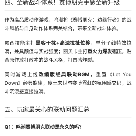
四、全新战斗体系！赛博朋克手感全新升级
作为高品质动作游戏，鸣潮将《赛博朋克：边缘行者》的战
斗风格与自身动作体系完美结合，带来全新战斗体验。
露西技能主打
黑客干扰+高速拉扯位移
，单分子线特效拉
满，兼具颜值与实战强度；丽贝卡主打
重火力爆发碾压
，贴
合原作敢打敢冲的战斗风格，打击感炸裂。
同时游戏上线
改编版经典联动BGM
，重置《Let You 
Down》经典旋律，废土末世与赛博霓虹的氛围感交织，战
斗沉浸感直接拉满。
五、玩家最关心的联动问题汇总
Q1：鸣潮赛博朋克联动是永久的吗？