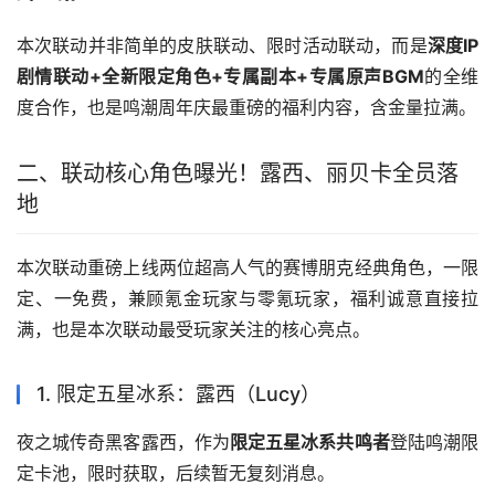
本次联动并非简单的皮肤联动、限时活动联动，而是
深度IP
剧情联动+全新限定角色+专属副本+专属原声BGM
的全维
度合作，也是鸣潮周年庆最重磅的福利内容，含金量拉满。
二、联动核心角色曝光！露西、丽贝卡全员落
地
本次联动重磅上线两位超高人气的赛博朋克经典角色，一限
定、一免费，兼顾氪金玩家与零氪玩家，福利诚意直接拉
满，也是本次联动最受玩家关注的核心亮点。
1. 限定五星冰系：露西（Lucy）
夜之城传奇黑客露西，作为
限定五星冰系共鸣者
登陆鸣潮限
定卡池，限时获取，后续暂无复刻消息。