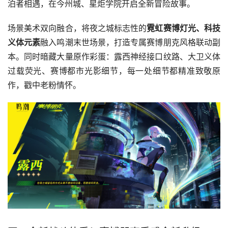
泊者相遇，在今州城、星炬学院开启全新冒险故事。
场景美术双向融合，将夜之城标志性的
霓虹赛博灯光、科技
义体元素
融入鸣潮末世场景，打造专属赛博朋克风格联动副
本。同时暗藏大量原作彩蛋：露西神经接口纹路、大卫义体
过载荧光、赛博都市光影细节，每一处细节都精准致敬原
作，戳中老粉情怀。