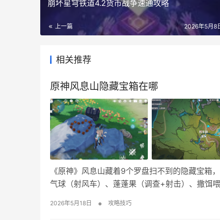
崩坏星穹铁道4.2货币战争速通攻略
上一篇
2026年5月8日
相关推荐
原神风息山隐藏宝箱在哪
《原神》风息山藏着9个罗盘扫不到的隐藏宝箱
气球（射风车）、蓬蓬果（调查+射击）、撒饵
出3箱）。这些宝箱不响应罗盘信号，建议直接跟
•
2026年5月18日
攻略技巧
来到图中所示的位置 2、靠近小推车触发盗宝鼬