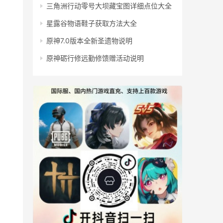
三角洲行动零号大坝藏宝图详细点位大全
星露谷物语鞋子获取方法大全
原神7.0版本全新圣遗物说明
原神砺行修远勤修馈赠活动说明