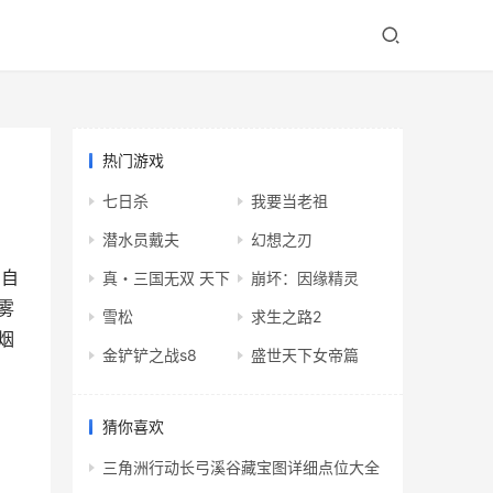
热门游戏
七日杀
我要当老祖
潜水员戴夫
幻想之刃
的自
真・三国无双 天下
崩坏：因缘精灵
雾
雪松
求生之路2
烟
金铲铲之战s8
盛世天下女帝篇
猜你喜欢
三角洲行动长弓溪谷藏宝图详细点位大全