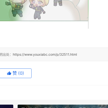
注明出处：
https://www.youxiabc.com/p/32511.html
赞
(0)