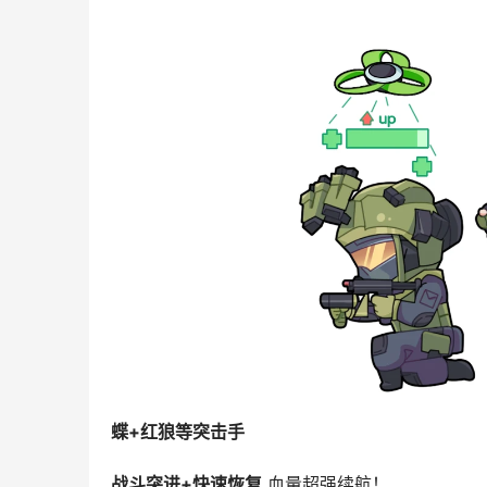
蝶+红狼等突击手
战斗突进+快速恢复
 血量超强续航！