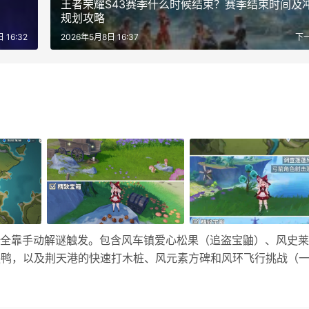
王者荣耀S43赛季什么时候结束？赛季结束时间及
规划攻略
 16:32
2026年5月8日 16:37
下
，全靠手动解谜触发。包含风车镇爱心松果（追盗宝鼬）、风史
喂鸭，以及荆天港的快速打木桩、风元素方碑和风环飞行挑战（
着视频攻略跑图捡漏。 原神原神风息山隐藏宝箱位置大全 1、
偷松果…