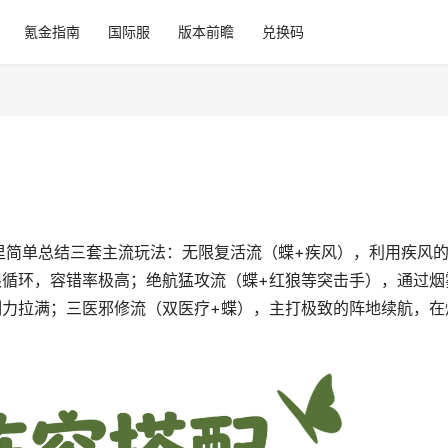
氪金指南
国际服
版本前瞻
兑换码
里简单总结三套主流玩法：无限复活流（蝶+疾风），利用疾风
限循环，容错率极高；绝航猛攻流（蝶+红狼等突击手），通过烟
制力拉满；三医邪修流（双医疗+蝶），主打极致的阵地续航，在