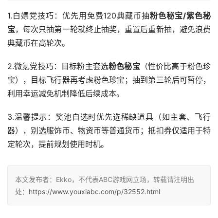
1.白嫖党技巧：优先用免费120典藏币抽
粉色秘宝/紫色秘
宝
，每次只抽第一轮就终止抽奖，重置后重新抽，避免浪费
典藏币在高轮次。
2.微氪党技巧：目标粉主套选
粉色秘宝
（性价比高于粉色珍
宝），目标飞行器再考虑粉色珍宝；抽到第三轮后可暂停，
利用幸运减免机制降低后续成本。
3.温馨提示：奖池自选时优先选稀缺道具（如主套、飞行
器），别选服饰币、物资币等普通货币；抵扣券仅适用于特
定轮次，提前规划使用时机。
本文发布者：Ekko，不代表ABC游戏网立场，转载请注明出
处：
https://www.youxiabc.com/p/32552.html