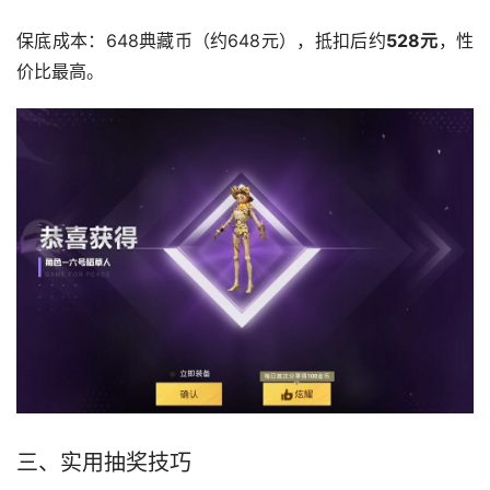
保底成本：648典藏币（约648元），抵扣后约
528元
，性
价比最高。
三、实用抽奖技巧