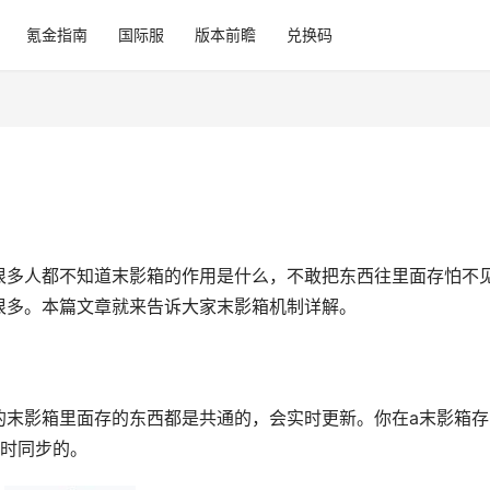
氪金指南
国际服
版本前瞻
兑换码
很多人都不知道末影箱的作用是什么，不敢把东西往里面存怕不
很多。本篇文章就来告诉大家末影箱机制详解。
的末影箱里面存的东西都是共通的，会实时更新。你在a末影箱存
实时同步的。