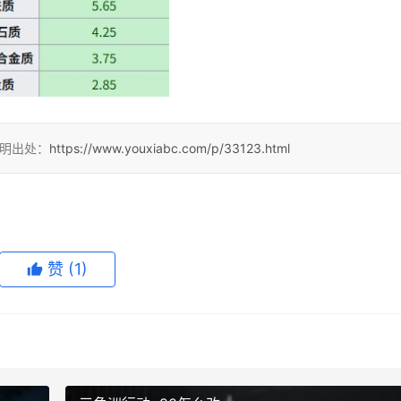
注明出处：
https://www.youxiabc.com/p/33123.html
赞
(1)