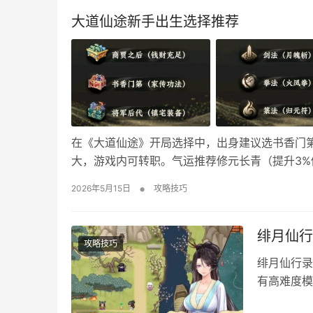
大道仙途新手出生选择推荐
在《大道仙途》开局选择中，出身建议选书香门
大，游戏内可转职。气运推荐修元长青（提升3%
仙途出生选择推荐 正式进游戏前有3波选择，影
•
2026年5月15日
攻略技巧
通/功法（相对有用） 将军后代：给七阶装备（但
绯月仙行
攻略技巧
绯月仙行录
有高难度模
bug，按