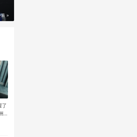
一篇
握了
洲
里面