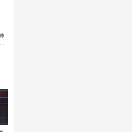
率
蝴
种
下
脉是
为
对面