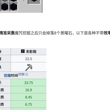
精准采集
魔咒挖掘之后只会掉落8个黑曜石，以下是各种不带
效