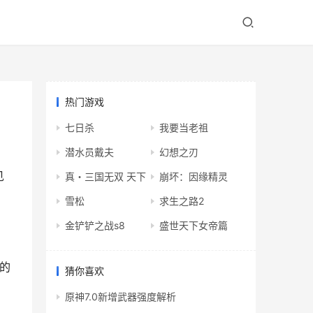
热门游戏
七日杀
我要当老祖
潜水员戴夫
幻想之刃
见
真・三国无双 天下
崩坏：因缘精灵
雪松
求生之路2
金铲铲之战s8
盛世天下女帝篇
的
猜你喜欢
原神7.0新增武器强度解析