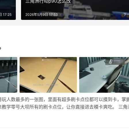
三角洲行动p90怎么改
 17:25
2026年5月9日 17:53
下
？
游玩人数最多的一张图，里面有超多刷卡点位都可以摸到卡，掌
来教学零号大坝所有的刷卡点位，让你直接进去模卡爽吃。 三角
间桌子上。 2、主变电站1楼白大褂衣服。 3、主变电站技术室
…