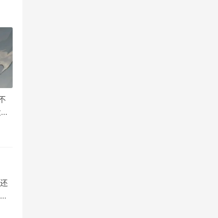
不
大道
神
是还
些
00