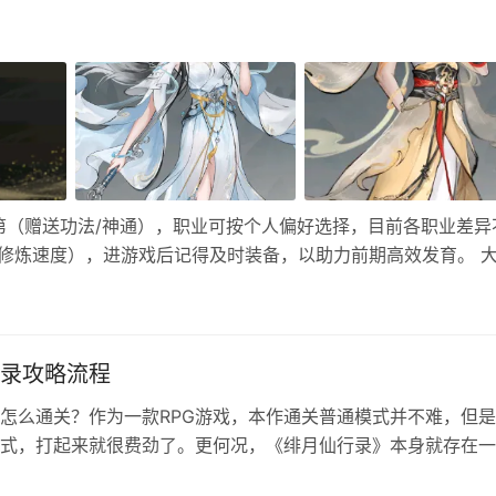
第（赠送功法/神通），职业可按个人偏好选择，目前各职业差异
修炼速度），进游戏后记得及时装备，以助力前期高效发育。 
响开局发育 商贾之后：给十来万灵石（作用不大） 书香门第：给
在…
录攻略流程
怎么通关？作为一款RPG游戏，本作通关普通模式并不难，但
式，打起来就很费劲了。更何况，《绯月仙行录》本身就存在一
照这个攻略流程走，最高难度也可以通关。 琉璃岛 开局箱子领35