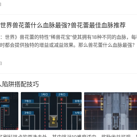
去云梦阁跟老板对话买房，点击修炼就可以炼丹，记得保存有几
日
后到野外过剧情，先去上面接任务(可以先去衣服店买个绣花鞋和
世界兽花蕾什么血脉最强?兽花蕾最佳血脉推荐
：世界》兽花蕾的特性“稀兽花宝”使其拥有18种不同的血脉，每
时都会提供独特的增益或减益效果。那么兽花蕾什么血脉最强？
带来洛克王国世界兽花蕾最佳血脉推荐！ 最佳血脉推荐 萌系血
家对战）中最受推荐的，能有效削弱对手核心输出手的爆发能力，
日
全的出场或强化环境，战术价值极高。 血脉效果简介 地：减少
人陷阱搭配技巧