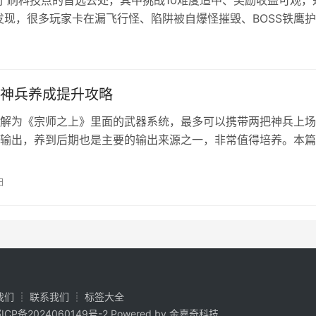
了刷科技点的首选去处，其中挑战10难度适中、奖励收益可观，
现，很多玩家卡在漏飞行怪、陷阱被自爆怪摧毁、BOSS铁鹰
 经过几十把反复试错，我整理出一套容错拉满的四人配合打法，
调整…
神兵养成提升攻略
解为《宗师之上》里面的武器系统，最多可以携带两把神兵上场
输出，养到后期也是主要的输出来源之一，非常值得培养。本篇
家教学宗师之上神兵培养攻略。 宗师之上神兵养成系统详解 1
脑选择伤害型的就行，副阵位的就根据自己的需求来选择伤害、
日
中之一。主C全选伤害就行了。 2、同时上两把神兵时主阵位造
副阵…
我们
┊
联系我们
┊
标签大全
ICP备2024060149号-2
Powered by 金嘉奇科技