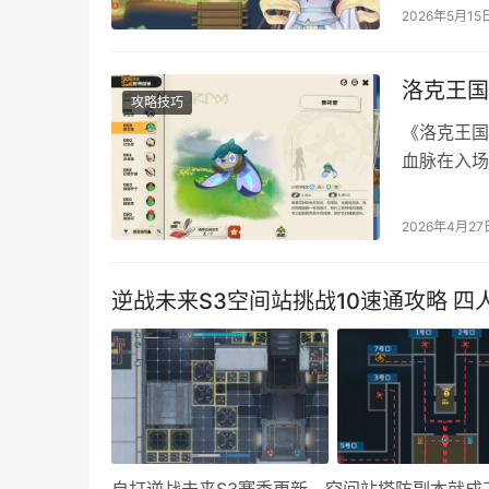
灵石，直接
2026年5月15
失败。 然
蝶坠)，…
洛克王国
攻略技巧
《洛克王国
血脉在入场
面就为大家
PVP（玩
2026年4月27
己方创造安
60点…
逆战未来S3空间站挑战10速通攻略 四