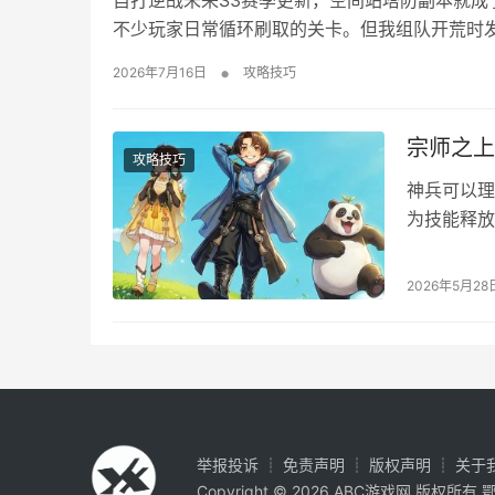
自打逆战未来S3赛季更新，空间站塔防副本就成
不少玩家日常循环刷取的关卡。但我组队开荒时发
打不破这几个问题上，反复重开非常浪费时间。
•
2026年7月16日
攻略技巧
期防线成型后能挂机过渡，打BOSS还有专属陷阱
宗师之上
攻略技巧
神兵可以理
为技能释放
章就来给大
阵位神兵无
2026年5月28
制、回复其
全额伤害，
举报投诉
┊
免责声明
┊
版权声明
┊
关于
Copyright © 2026
ABC游戏网
版权所有
鄂