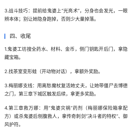
3.战斗技巧：提前给鬼婆上“光亮术”，分身也会发光，一眼
辨本体；别让她隐身跑掉，否则少大量掉落。
四、收尾
1.鬼婆工坊搜全药水、材料、金币，侧门钥匙开后门，拿隐
藏宝箱。
2.找茶室变形蛙（开动物对话），拿额外奖励。
3.梅丽娜支线：用离愁魔杖复活她丈夫，让她带僵尸去博德
之门，第三章下城区触发后续，拿更多奖励。
4.第三章救万娜：用“鬼婆灾祸”药剂（梅丽娜保险箱拿配
方）或杀鬼婆后刨腹救人，拿传奇刺剑“决斗者的特权”、御
风护符。