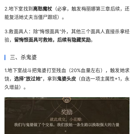
2.地下室找到
离愁魔杖
（必拿，触发梅丽娜第三章后续，还
能复活她丈夫当僵尸跟班）。
3.救面具人：除“悔恨面具”外，其他三个面具人直接杀拿经
验，
留悔恨面具可救她，后续有隐藏奖励
。
三、杀鬼婆
1.地下室战斗把鬼婆打至残血（20%血量左右），触发她求
饶，
选择“放过她”
，拿到
鬼婆头皮
（自选一项主属性+1，永
久增益）。