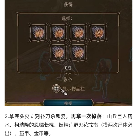
2.拿完头皮立刻补刀杀鬼婆，
再拿一次掉落
：山丘巨人药
水、柯瑞隆的恩赐长棍、妖精荒野火花戒指（摸两次尸体必
出）、盔甲、金币等。