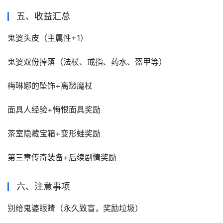
五、收益汇总
鬼婆头皮（主属性+1）
鬼婆双份掉落（法杖、戒指、药水、盔甲等）
梅琳娜的坠饰+离愁魔杖
面具人经验+悔恨面具奖励
茶室隐藏宝箱+变形蛙奖励
第三章传奇装备+后续剧情奖励
六、注意事项
别给鬼婆眼睛（永久致盲，奖励垃圾）