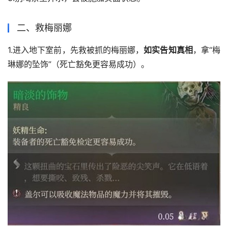
二、救梅丽娜
1.进入地下室前，先救被抓的梅丽娜，
如实告知真相
，拿“梅
琳娜的坠饰”（死亡豁免更容易成功）。