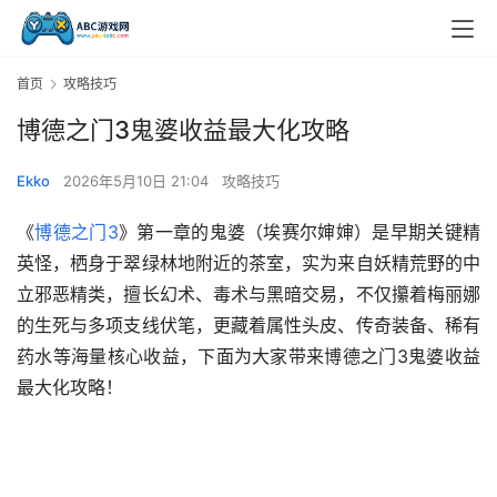
首页
攻略技巧
博德之门3鬼婆收益最大化攻略
Ekko
2026年5月10日 21:04
攻略技巧
《
博德之门3
》第一章的鬼婆（埃赛尔婶婶）是早期关键精
英怪，栖身于翠绿林地附近的茶室，实为来自妖精荒野的中
立邪恶精类，擅长幻术、毒术与黑暗交易，不仅攥着梅丽娜
的生死与多项支线伏笔，更藏着属性头皮、传奇装备、稀有
药水等海量核心收益，下面为大家带来博德之门3鬼婆收益
最大化攻略！