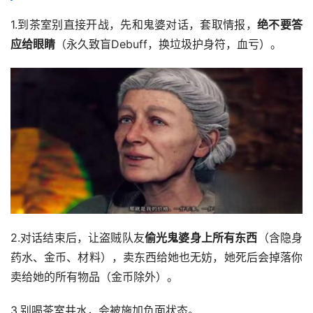
1.到茶室别直接开战，先和鬼婆对话，套取情报，
绝不要答
应给眼睛
（永久致盲Debuff，换垃圾护身符，血亏）。
2.对话结束后，让盗贼队友
偷光鬼婆身上所有东西
（含隐身
药水、金币、材料），卖东西给她也无妨，她死后会掉落你
卖给她的所有物品（金币除外）。
3.别喝茶室井水，会被施加负面状态。