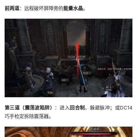
前两道
：远程破坏屏障旁的
能量水晶
。
第三道（震荡波陷阱）
：进入
回合制
，躲避脉冲；或DC14
巧手检定拆除震荡器。