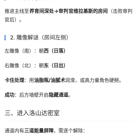
推进主线至
养育间深处→审判官维拉基斯的房间
（击败审判
官后）。
2. 雕像解谜（房间左侧）
左雕像（南）：朝
西（日落）
右雕像（北）：朝
东（日出）
卡住处理
：用
油脂瓶/油腻术
润滑，或高力量角色硬掰。
成功
：后方墙壁开启
隐藏通道
。
三、进入洛山达密室
通道内有
三道能量屏障
，需逐个解除：