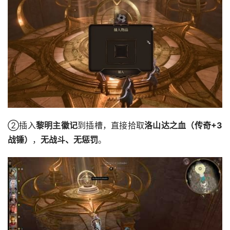
②插入
黎明主徽记
到插槽，直接拾取
洛山达之血（传奇+3
战锤）
，
无战斗、无惩罚
。