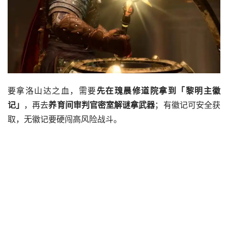
要拿洛山达之血，需要
先在瑰晨修道院拿到「黎明主徽
记」
，再去
养育间审判官密室解谜拿武器
；有徽记可安全获
取，无徽记要硬闯高风险战斗。