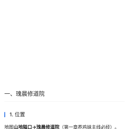
一、瑰晨修道院
1. 位置
地图
山地隘口→瑰晨修道院
（第一章养鸡妹主线必经）。