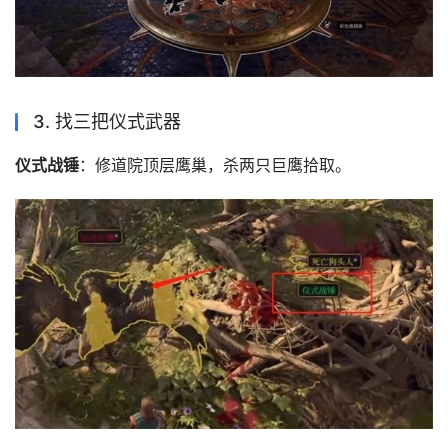
3. 找三把仪式武器
仪式战锤
：修道院顶层鹰巢，杀两只巨鹰拾取。