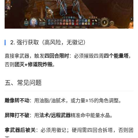
2. 强行获取（高风险，无徽记）
直接拿武器，触发
四回合限时
：必须摧毁四周
四个能量塔
，
否则
团灭+修道院炸毁
。
五、常见问题
雕像转不动
：用油脂/油腻术，或力量≥15的角色调整。
屏障打不破
：用
法术/远程武器
精准命中能量水晶。
拿武器后被关
：必须用徽记；硬闯需四回合拆塔，否则团