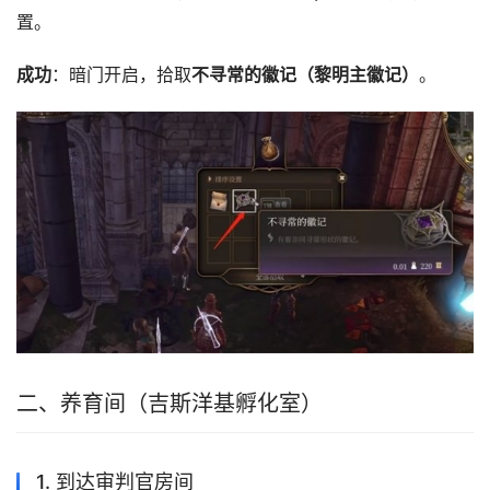
置。
成功
：暗门开启，拾取
不寻常的徽记（黎明主徽记）
。
二、养育间（吉斯洋基孵化室）
1. 到达审判官房间