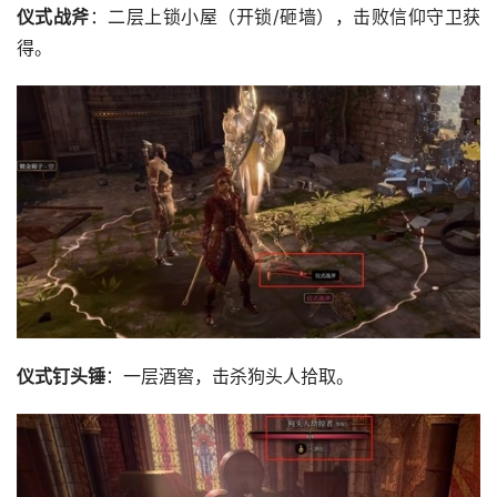
仪式战斧
：二层上锁小屋（开锁/砸墙），击败信仰守卫获
得。
仪式钉头锤
：一层酒窖，击杀狗头人拾取。