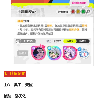
1、队伍配置
主C：奥丁、天照
辅助：洛天依