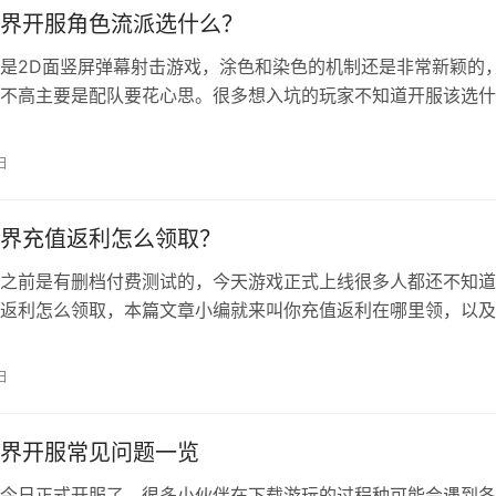
界开服角色流派选什么？
是2D面竖屏弹幕射击游戏，涂色和染色的机制还是非常新颖的
不高主要是配队要花心思。很多想入坑的玩家不知道开服该选什
篇文章就给大家带来公测版本最新的角色培养配队推荐。 乱涂
配队攻略 角色推荐 黄色：天照、阿波罗、托莉 紫色：丹塔莉、
日
蓝色：伊邪娜美、波塞冬、洛天依 绿色：狄安娜、芙蕾雅、蒂尔
界充值返利怎么领取？
之前是有删档付费测试的，今天游戏正式上线很多人都还不知道
返利怎么领取，本篇文章小编就来叫你充值返利在哪里领，以及
值返利规则，看看你能领取多少。 乱涂彩世界充值返利在哪里？
接发给你创建区的角色邮件上面，邮件功能通关主线1-2之后解
日
之前参与过测试的渠道和手机号，换渠道或者换手机号都是领不
之…
界开服常见问题一览
今日正式开服了，很多小伙伴在下载游玩的过程种可能会遇到各