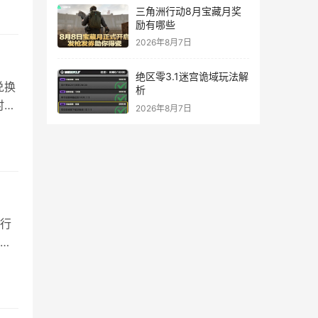
主
三角洲行动8月宝藏月奖
推荐
励有哪些
2026年8月7日
绝区零3.1迷宫诡域玩法解
兑换
析
时效
2026年8月7日
行
你
度排
A级
，基