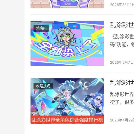
轻松拿满奖
2026年5月11
C：奥丁、
奥…
乱涂彩世
兑换码
《乱涂彩世
码”功能，
性（部分为
荒。 乱涂彩
2026年5月7日
LTCSJ428
乱涂彩世
攻略技巧
乱涂彩世界
榜了，很多
就知道该怎
行 本篇文
2026年4月29
部分场景比
本都是开图