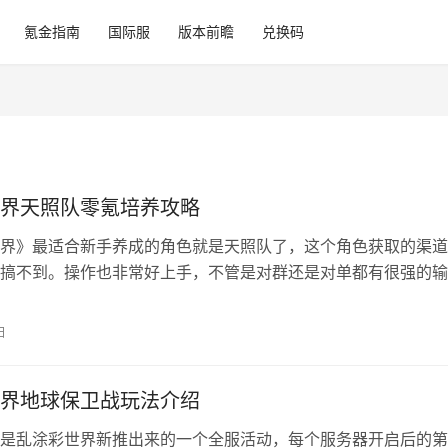
氪金指南
国际服
版本前瞻
兑换码
界天照队零氪培养攻略
界》最适合新手养成的角色就是天照队了，这个角色获取的渠道
搞不到。操作也非常好上手，不管是对群还是对单都有很强的输
打什么都能打，本篇文章为天照的养成攻略。 乱涂彩世界天照
学 队伍角色配置：天照(主C)，阿波萝(击破)，伊邪娜美(奶妈) 
日
 天照： 旅图：仰望星空(前期) / 生徒会长是极道大佬(后期)…
界地球保卫战玩法介绍
是乱涂彩世界新推出来的一个全服活动，每个服务器开启后的第