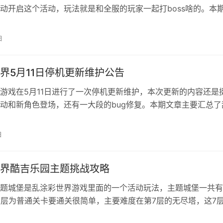
动开启这个活动，玩法就是和全服的玩家一起打boss啥的。本
绍一下地球保卫战的玩法和相关攻略教程，看完你就知道怎么打
彩世界地球保卫战玩法说明 1、开启时间 服务器开启后的第15天
日
14天，前面7天是备战期，后面7天是保卫期。 2、活动攻略 战
界5月11日停机更新维护公告
游戏在5月11日进行了一次停机更新维护，本次更新的内容还是
动和新角色登场，还有一大段的bug修复。本期文章主要汇总了
次更新的重点内容，感兴趣的往下看。 乱涂彩世界5月11日更新
更新维护时间：5月11日8:00-11:00 本次更新维护补偿：钻石*3
日
七日签到 活动时间：05月13日 05:00…
界酷吉乐园主题挑战攻略
题城堡是乱涂彩世界游戏里面的一个活动玩法，主题城堡一共有
6层为普通关卡要通关很简单，主要难度在第7层的无尽塔，这7
拿到的奖励就越好。本期文章就来教大家0氪3w分打法攻略，