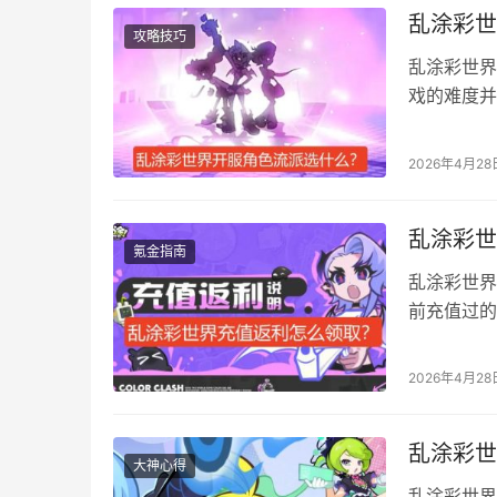
乱涂彩世
攻略技巧
乱涂彩世界
戏的难度并
角色好，本
界新手角色
2026年4月28
丁、潘潘 
红色目前…
乱涂彩世
氪金指南
乱涂彩世界
前充值过的
有对应的充
值返利会直
2026年4月28
注意必须是
的。 比如
乱涂彩世
大神心得
乱涂彩世界