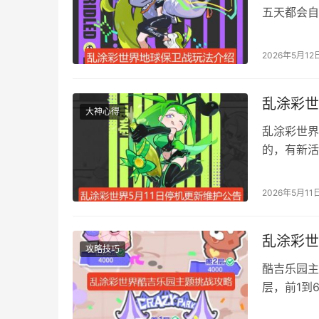
五天都会自
章给大家价
了。 乱涂
2026年5月12
法总共持续
期…
乱涂彩世
大神心得
乱涂彩世界
的，有新活
涂彩世界本
容汇总 本次
2026年5月11
新活动 一、
乱涂彩世
攻略技巧
酷吉乐园主
层，前1到
计分数越高