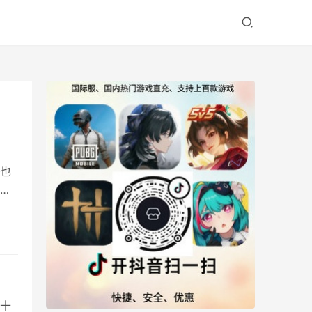
也
出
零氪
角色
十