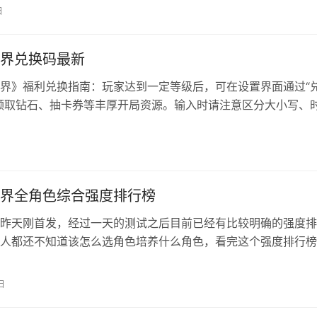
励。 乱涂彩世界酷吉乐园主题城堡活动玩法教学 1、队伍配置 
日
天照 辅助：洛天依 击破：阿波罗、波塞冬、潘潘 2、旅图武器
界兑换码最新
界》福利兑换指南：玩家达到一定等级后，可在设置界面通过“
领取钻石、抽卡券等丰厚开局资源。输入时请注意区分大小写、
限时激活）与单账号使用限制。合理规划可助力零氪玩家加速开
世界兑换码大全 LTCSJ666、LTCSJ777、LTCSJ888
、LTCSJ0428 VIP666、VIP777、VIP…
界全角色综合强度排行榜
昨天刚首发，经过一天的测试之后目前已经有比较明确的强度排
人都还不知道该怎么选角色培养什么角色，看完这个强度排行榜
么选择了，都是最新的大佬测试排名。 乱涂彩世界最新角色强
章强度帮分为低阶和高阶两个排行，S级别基本所有环境都能用，
日
较出头，B级主要就是前期过渡用，从C级开始往下就不推荐了
鉴…