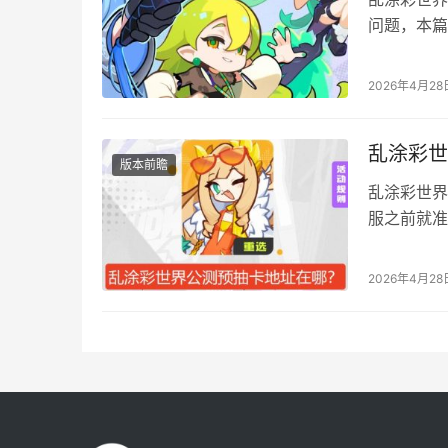
问题，本篇
什么问题直
彩世界有哪
2026年4月28
卓里面有区
置要求是…
乱涂彩世
版本前瞻
乱涂彩世界
服之前就准
19日，抽
有预抽卡选
2026年4月28
转 1、进
的账号。 