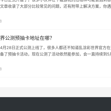
文章收录了大部分比较常见的问题，还有附带上解决方案，你遇
接看下面对照着去解决就行了。 乱涂彩世界开服常见问题汇总 
些平台？ 安卓、iOS、鸿蒙三端，同一个账号数据都是互通的，
日
分官服和渠道服。 目前没有PC端，看官方后续会不会出。 机
界公测预抽卡地址在哪？
4月28日正式公测上线了，很多人都还不知道乱涂彩世界官方在
备了预抽卡活动，现在公测了活动依然能参加，会一直持续到5
完必得一个史诗级神明。本篇文章就来给大家分享预抽卡的地址
哪个神明比较好。 乱涂彩世界官方预抽卡地址 预抽卡地址：点
日
去之后先等页面加载好，然后点击下方的前往预抽卡，之后登录自
…