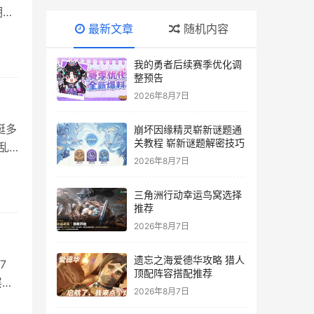
期文
最新文章
随机内容
，玩
我的勇者后续赛季优化调
备期
整预告
2026年8月7日
挺多
崩坏因缘精灵崭新谜题通
关教程 崭新谜题解密技巧
乱
2026年8月7日
内
00
三角洲行动幸运鸟窝选择
推荐
2026年8月7日
遗忘之海爱德华攻略 猎人
7
顶配阵容搭配推荐
层累
2026年8月7日
教你