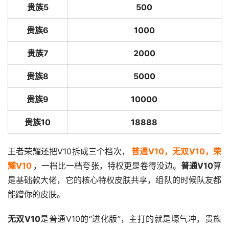
贵族5
500
贵族6
1000
贵族7
2000
贵族8
5000
贵族9
10000
贵族10
18888
王者荣耀还把V10拆成三个档次，
普通V10，无双V10，荣
耀V10
，一档比一档夸张，特权更是卷得没边。
普通V10
算
是基础款大佬，它的核心特权皮肤共享，组队的时候队友都
能蹭你的皮肤。
无双V10
是普通V10的“进化版”，主打的就是壕气冲，贵族