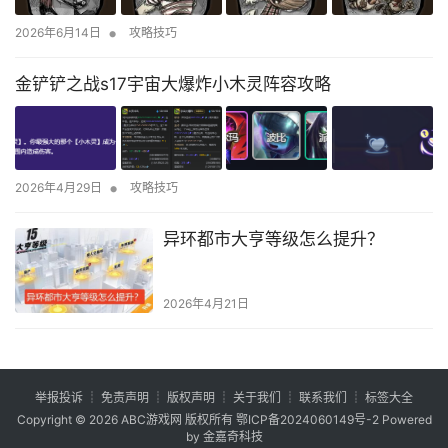
•
2026年6月14日
攻略技巧
金铲铲之战s17宇宙大爆炸小木灵阵容攻略
•
2026年4月29日
攻略技巧
异环都市大亨等级怎么提升？
2026年4月21日
举报投诉
┊
免责声明
┊
版权声明
┊
关于我们
┊
联系我们
┊
标签大全
Copyright © 2026
ABC游戏网
版权所有
鄂ICP备2024060149号-2
Powered
by 金嘉奇科技