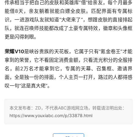
传承相当于把自己的皮肤和英雄库“借”给亲友，每个月最多
能借8天，亲友躺着就能白嫖全皮肤。匹配界面有专属标
识，一进游戏队友就知道“大佬来了”，想蹭皮肤的直接排起
队，就连召唤师技能都改成了土豪专属特效，徽章和头像框
更是闪得刺眼。
荣耀V10
是峡谷贵族的天花板，它属于只有“氪金卷王”才能
拿到的荣誉，它不看固定消费金额，只看流光积分的全服排
名，前2万名才能拿到它，专属的天幕、召集框、邀请界
面，全是独一份的排面，个人主页一打开，路过的人都得感
叹一句“这是真大佬”。
本文发布者：ZD，不代表ABC游戏网立场，转载请注明出处：
https://www.youxiabc.com/p/33878.html