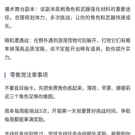
‌魔术舞台副本‌：该副本是刷角色和武器强化材料的重要途
径。合理规划体力，多次挑战，让你的角色和武器快速成
长。
‌随机遭遇战‌：在野外遇到游荡怪物可别躲开，打败它们有概
率掉落高品质宝箱，说不定能开出稀有道具，助你提升实
力。
零氪党注意事项
不要盲目抽卡，先把免费角色练起来，薄荷、早雾、娜娜莉
这三个角色足够你推图。
周本每周能挑战3次，开服第一天就要算好挑战时间，争取
每周都能拿满奖励。
支线任务也别放过，完成支线任务会给额外奖励，能帮助你