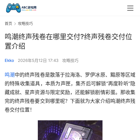
首页
攻略技巧
鸣潮终声残卷在哪里交付?终声残卷交付位
置介绍
Ekko
2026年5月12日 17:43
攻略技巧
鸣潮
中的终声残卷是散落于拉海洛、罗伊冰原、黯原等区域
的特殊收集道具，本质为声匣，集齐后可解锁“再度聆听”隐
藏成就、星声资源与限定奖励，还能解锁剧情彩蛋。那收集
完的终声残卷要交到哪里呢？下面就为大家介绍鸣潮终声残
卷交付位置！