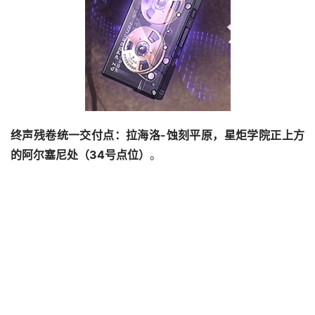
终声残卷统一交付点：拉海洛-蚀刻平原，星炬学院正上方
的阿尔塞尼处（34号点位）
。