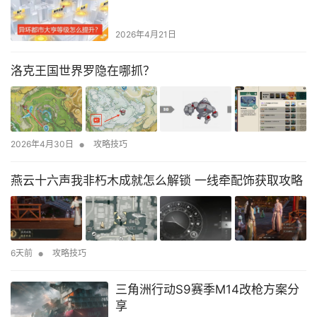
2026年4月21日
洛克王国世界罗隐在哪抓？
•
2026年4月30日
攻略技巧
燕云十六声我非朽木成就怎么解锁 一线牵配饰获取攻略
•
6天前
攻略技巧
三角洲行动S9赛季M14改枪方案分
享