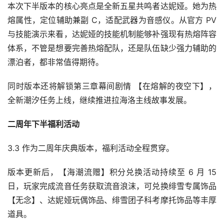
本次下半版本的核心亮点是全新五星共鸣者达妮娅。她为热
熔属性，定位辅助兼副 C，适配武器为音感仪。从官方 PV 
与技能演示来看，达妮娅的技能机制能够补强现有热熔阵容
体系，不管是想要完善热熔配队，还是队伍缺少强力辅助的
漂泊者，都非常值得期待。
同时版本还将解锁第三章幕间剧情 【在熔解的夜空下】，
全新潮汐任务上线，继续推进拉海洛主线故事发展。
二周年下半福利活动
3.3 作为二周年庆典版本，福利活动全程贯穿。
版本更新后，【海潮流赠】积分兑换活动持续至 6 月 15 
日，玩家完成流音任务获取流音浪沫，可兑换绯雪专属饰品
【无念】、达妮娅玩偶饰品、绯雪团子科考摩托饰品等丰厚
道具。