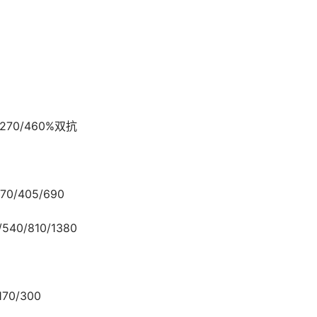
/270/460%双抗
0/405/690
40/810/1380
70/300