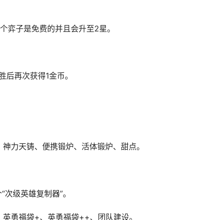
个弈子是免费的并且会升至2星。
胜后再次获得1金币。
、神力天铸、便携锻炉、活体锻炉、甜点。
个“次级英雄复制器”。
英勇福袋+、英勇福袋++、团队建设。