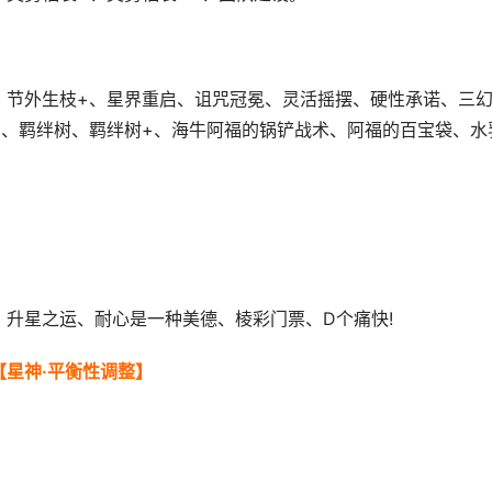
、节外生枝+、星界重启、诅咒冠冕、灵活摇摆、硬性承诺、三
房、羁绊树、羁绊树+、海牛阿福的锅铲战术、阿福的百宝袋、水
升星之运、耐心是一种美德、棱彩门票、D个痛快!
【星神·平衡性调整】