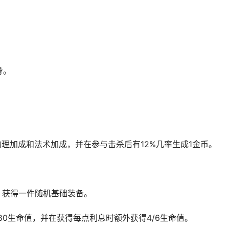
身。
物理加成和法术加成，并在参与击杀后有12%几率生成1金币。
时，获得一件随机基础装备。
供80生命值，并在获得每点利息时额外获得4/6生命值。