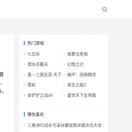
热门游戏
七日杀
我要当老祖
潜水员戴夫
幻想之刃
晋
真・三国无双 天下
崩坏：因缘精灵
安、
雪松
求生之路2
告。
金铲铲之战s8
盛世天下女帝篇
猜你喜欢
三角洲行动长弓溪谷藏宝图详细点位大全