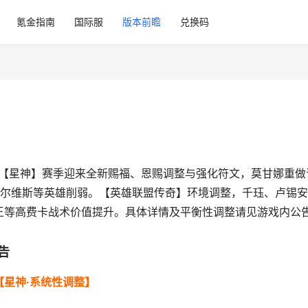
氪金指南
国际服
版本前瞻
兑换码
布！【星神】赛季迎来全新赐福、恩赐调整与强化符文，莫甘娜重做
卑尔维斯等英雄削弱。【英雄联盟传奇】环境调整，千珏、卢锡
王等高费卡战术价值提升。具体详情及平衡性调整请见游戏内公
告
【星神·系统性调整】