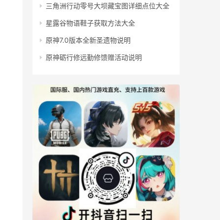
三角洲行动零号大坝藏宝图详细点位大全
星露谷物语鞋子获取方法大全
原神7.0版本全新圣遗物说明
原神砺行修远勤修馈赠活动说明