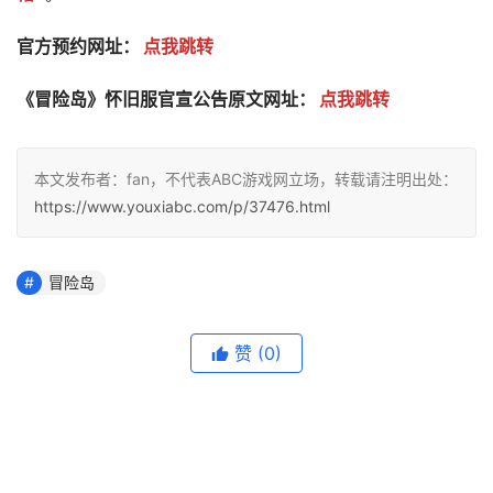
官方预约网址：
点我跳转
《冒险岛》怀旧服官宣公告原文网址：
点我跳转
本文发布者：fan，不代表ABC游戏网立场，转载请注明出处：
https://www.youxiabc.com/p/37476.html
冒险岛
赞
(0)