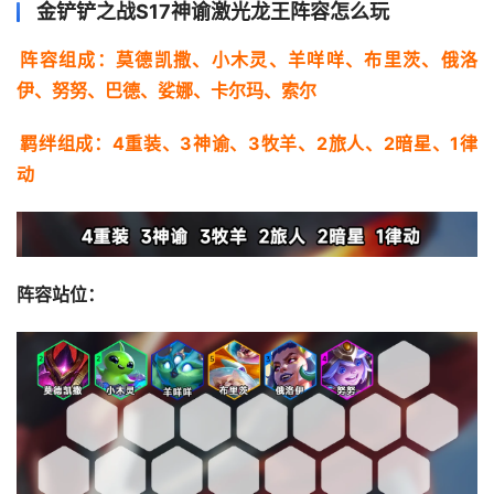
金铲铲之战S17神谕激光龙王阵容怎么玩
阵容组成：莫德凯撒、小木灵、羊咩咩、布里茨、俄洛
伊、努努、巴德、娑娜、卡尔玛、索尔
羁绊组成：4重装、3神谕、3牧羊、2旅人、2暗星、1律
动
阵容站位：