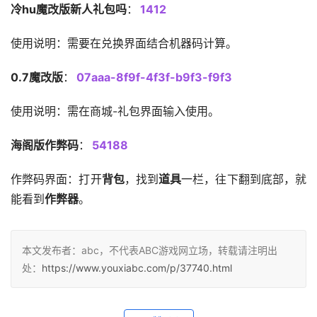
冷hu魔改版新人礼包吗
：
1412
使用说明：需要在兑换界面结合机器码计算。
0.7魔改版
：
07aaa-8f9f-4f3f-b9f3-f9f3
使用说明：需在商城-礼包界面输入使用。
海阁版作弊码
：
54188
作弊码界面：打开
背包
，找到
道具
一栏，往下翻到底部，就
能看到
作弊器
。
本文发布者：abc，不代表ABC游戏网立场，转载请注明出
处：
https://www.youxiabc.com/p/37740.html