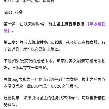
地点：城主府告示板、琉璃村
npc：老媪
第一步
：在秋天的时候，前往
城主府告示板
接
【丰收祭任
务】
。
第二步
：然后去
琉璃村
找npc
老媪
，就会给玩家
舞女服
，有
了该道具，就可以在祭祀上跳舞。
不过如果玩家玩的是老版本，琉璃村舞女剧情可能无法触
发，旧版本存在一些BUG。
具体bug表现为一开始点老温得到了舞女服，换上之后再点
老温没反应，此BUG常见于0.628之前版本。
温馨提示：如果引诱城主的任务找不到npc，可以
重新接任
务
试试。