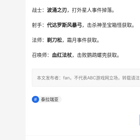
战士：
波涌之刃
，打外星人事件掉落。
射手：
代达罗斯风暴弓
，击杀神圣宝箱怪获取。
法师：
剃刀松
，霜月事件获取。
召唤师：
血红法杖
，击败鹦鹉螺壳获取。
本文发布者：fan，不代表ABC游戏网立场，转载请
泰拉瑞亚