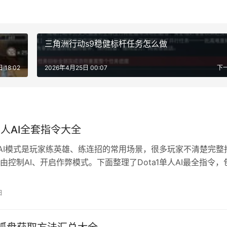
三角洲行动s9稳健标杆任务怎么做
 18:02
2026年4月25日 00:07
下
单人AI全套指令大全
单人AI模式是玩家练英雄、练连招的常用场景，很多玩家不清楚完整
由控制AI、开启作弊模式。下面整理了Dota1单人AI最全指令，
单机测试、AI操控等实用代码，帮你快速设置对局，提升练习效
Dota1（6.7x~6.83 AI 地图）单人/人机最常用、最全的指令
日
st作弊、AI控制、杂项四类整理好，直接…