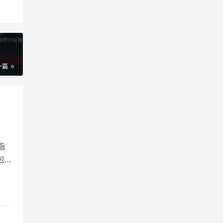
一篇
指
包含
按开局