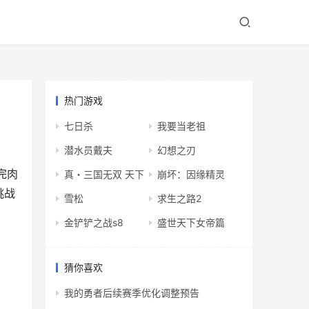
热门游戏
七日杀
我要当老祖
潜水员戴夫
幻想之刃
完肉
真・三国无双 天下
崩坏：因缘精灵
挑战
雪松
求生之路2
金铲铲之战s8
盛世天下女帝篇
猜你喜欢
我的勇者后续赛季优化调整预告