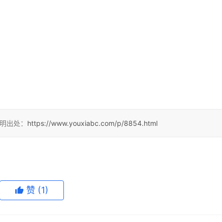
注明出处：
https://www.youxiabc.com/p/8854.html
赞
(1)