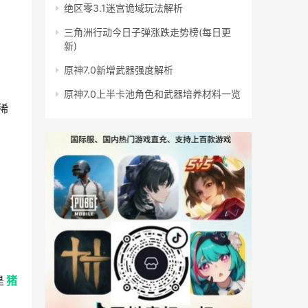
绝区零3.1迷宫诡域玩法解析
三角洲行动今日子弹涨跌走势榜(每日更
新)
原神7.0新增武器强度解析
原神7.0上半卡池角色和武器培养材料一览
稀
是
猪