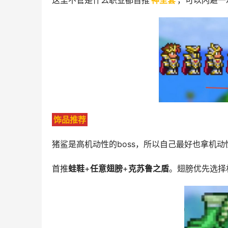
这里不管是什么职业都首推
神圣套
，可以闪避一
饰品推荐
猪鲨是高机动性的boss，所以自己最好也拿机
首推
蛙鞋
+
任意翅膀
+
克苏鲁之盾
。翅膀优先选择