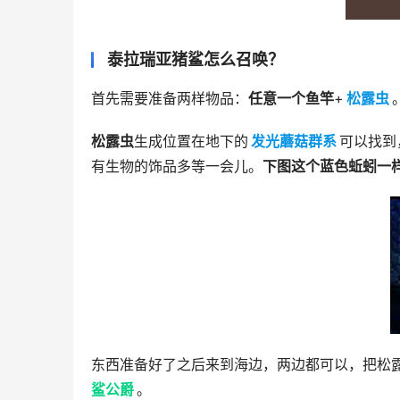
泰拉瑞亚猪鲨怎么召唤？
首先需要准备两样物品：
任意一个鱼竿
+
松露虫
松露虫
生成位置在地下的
发光蘑菇群系
可以找到
有生物的饰品多等一会儿。
下图这个蓝色蚯蚓一
东西准备好了之后来到海边，两边都可以，把松
鲨公爵
。