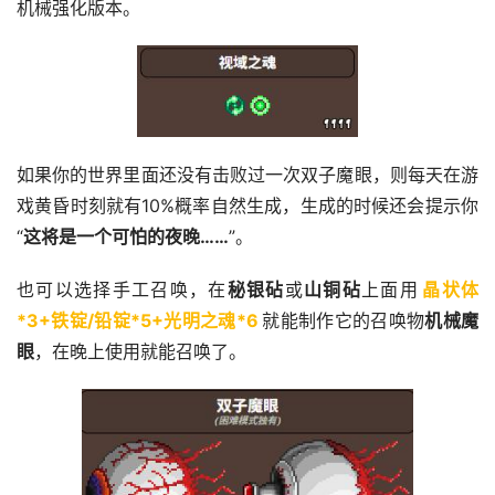
机械强化版本。
如果你的世界里面还没有击败过一次双子魔眼，则每天在游
戏黄昏时刻就有10%概率自然生成，生成的时候还会提示你
“
这将是一个可怕的夜晚……
”。
也可以选择手工召唤，在
秘银砧
或
山铜砧
上面用
晶状体
*3+铁锭/铅锭*5+光明之魂*6
就能制作它的召唤物
机械魔
眼
，在晚上使用就能召唤了。