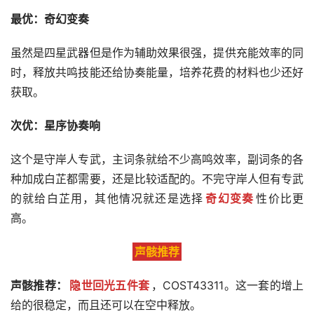
最优：奇幻变奏
虽然是四星武器但是作为辅助效果很强，提供充能效率的同
时，释放共鸣技能还给协奏能量，培养花费的材料也少还好
获取。
次优：星序协奏响
这个是守岸人专武，主词条就给不少高鸣效率，副词条的各
种加成白芷都需要，还是比较适配的。不完守岸人但有专武
的就给白芷用，其他情况就还是选择
奇幻变奏
性价比更
高。
声骸推荐
声骸推荐：
隐世回光五件套
，COST43311。这一套的增上
给的很稳定，而且还可以在空中释放。