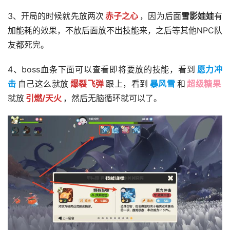
3、开局的时候就先放两次
赤子之心
，因为后面
雪影娃娃
有
加能耗的效果，不放后面放不出技能来，之后等其他NPC队
友都死完。
4、boss血条下面可以查看即将要放的技能，看到
愿力冲
击
自己这么就放
爆裂飞弹
跟上，看到
暴风雪
和
超级糖果
就放
引燃/天火
，然后无脑循环就可以了。