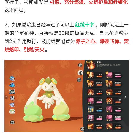
就行了，技能组就是
引燃、充分燃烧、火焰护盾和纤维化
这老四样。
2、如果燃薪虫已经拿过了可以上
红绒十字
，刚好就是上一
期的命定花种，直接就是60级的极品天赋。自己花点粉养
到2星作用就行，技能组就配置为
赤子之心、爆裂飞弹、焚
烧烙印、引燃/天火
。