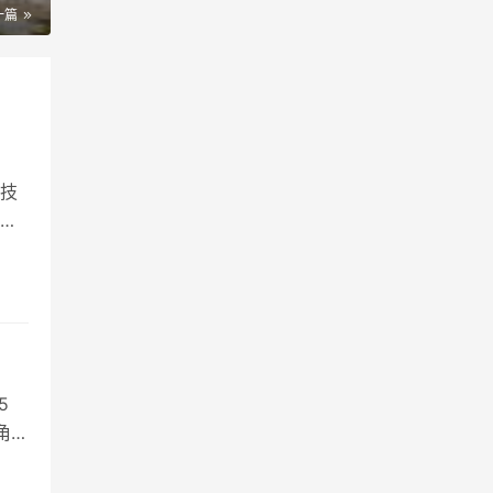
一篇
技
异
国奇
净化
脉
5
角色
荐
4%