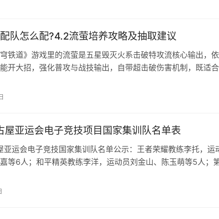
2%）。 适配角色：娜娜莉、哈索尔（等离子系主…
配队怎么配?4.2流萤培养攻略及抽取建议
穹铁道》游戏里的流萤是‌五星毁灭火系击破特攻流核心输出‌，
能开大招，强化普攻与战技输出，自带超击破伤害机制，既适合
击破伤害的辅助配队，单人作战也能凭借自身机制打出在线伤害
版本流萤值得抽吗？下面为大家带来崩铁4.2版本流萤培养攻略及抽
日
、技能升级推荐 战技‌：核心输出技能，优先拉满，是流萤的主要
名古屋亚运会电子竞技项目国家集训队名单表
古屋亚运会电子竞技国家集训队名单公示：王者荣耀教练李托，运
嘉等6人；和平精英教练李洋，运动员刘金山、陈玉萌等5人；
天龙，运动员石祥威等7人；永劫无间教练翁波，运动员王枫等
教练、23名运动员入选。 爱知·名古屋亚运会将于9月19日至10月
日
2026名古屋亚运会电子竞技项目国家集训队名单一览 王者荣耀