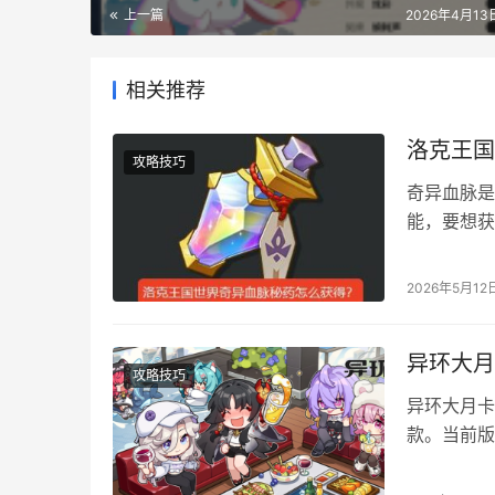
上一篇
2026年4月13日
相关推荐
洛克王国
攻略技巧
奇异血脉是
能，要想获
血脉秘药了
异血脉秘药
2026年5月12
掉，然后该
凝露，5个
异环大月
攻略技巧
异环大月卡
款。当前版
生态、专武
不屈之绵 核