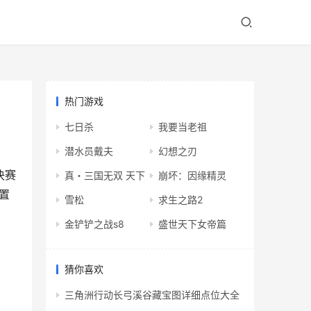
热门游戏
七日杀
我要当老祖
潜水员戴夫
幻想之刃
决赛
真・三国无双 天下
崩坏：因缘精灵
置
雪松
求生之路2
金铲铲之战s8
盛世天下女帝篇
猜你喜欢
三角洲行动长弓溪谷藏宝图详细点位大全