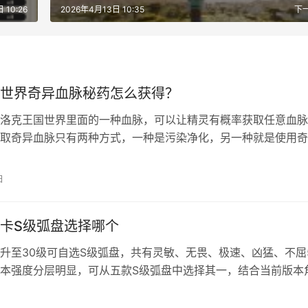
 10:26
2026年4月13日 10:35
下
世界奇异血脉秘药怎么获得？
洛克王国世界里面的一种血脉，可以让精灵有概率获取任意血脉
取奇异血脉只有两种方式，一种是污染净化，另一种就是使用奇
。本期文章就来给大家教学怎么获取到奇异血脉秘药。 洛克王
获取方式详解 炼金锅合成 1、给抓到的污染精灵使用净化灵药
日
精灵就会变成奇异血脉。 2、放生奇异血脉精灵就能获取奇异血
奇…
卡S级弧盘选择哪个
升至30级可自选S级弧盘，共有灵敏、无畏、极速、凶猛、不屈
本强度分层明显，可从五款S级弧盘中选择其一，结合当前版本
获取情况及长期保值性，推荐如下： 异环大月卡S级弧盘选择推
心效果：攻击力 + 38%;对生命值<50% 的敌人，伤害额外 + 1