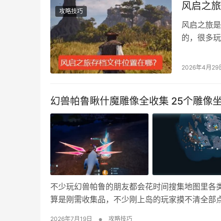
风启之旅
攻略技巧
风启之旅是
的，很多玩
仅适用于s
为： C:\Us
2026年4月29
器存档地址为
幻兽帕鲁瞅什魔雕像全收集 25个雕像
不少玩幻兽帕鲁的朋友都会花时间搜集地图里各
算是刚需收集品，不少刚上岛的玩家摸不清全部
整片空岛的实测经历，为大家带来这份完整的幻
•
2026年7月19日
攻略技巧