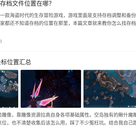
存档文件位置在哪？
一款海盗时代的生存冒险游戏，游戏里面是支持存档调整和备份
家都还不知道存档的位置在那里，本篇文章就来教你怎么找存档
team端下载和启动的。 风启之旅存档文件位置地址 默认存档地
ers\<你的用户名>\AppData\Local\R5\Saved\SaveProfiles 
日
： C:\User…
坐标位置汇总
类雕像，靠雕像资源拉高自身各项基础属性。空岛独有的瞅什魔
点位，也不清楚收集后该怎么用，踩了不少冤枉坑。结合我自己
兽帕鲁瞅什魔雕像全收集攻略，包含25尊雕像全部刷新位置、收