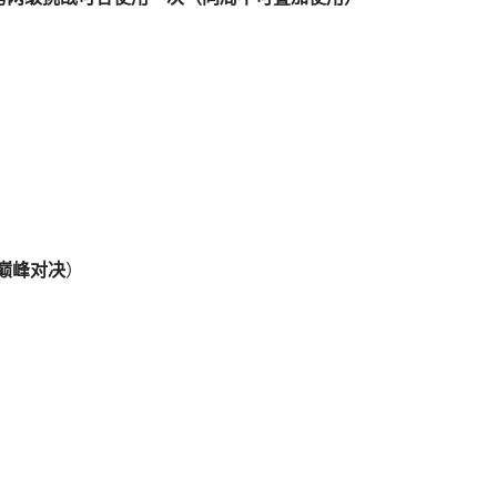
）
+巅峰对决
）
）