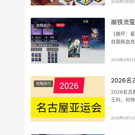
2026年5月8日
（总计 5
崩铁流萤
攻略技巧
《崩坏：星
自我耗血充
配能触发超
那么4.2
2026年4月23
建议！ 一
来源…
2026
攻略技巧
2026名
王科、何伟
人格教练朱
人。共4名
2026年6月12
日举行。 