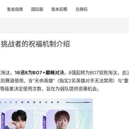
氪金指南
国际服
版本前瞻
兑换码
？挑战者的祝福机制介绍
败淘汰，
16进8为BO7+巅峰对决
，8强起转为BO7双败淘汰，总
级别赛道使用，含“天命英雄”（指定2名英雄对手无法禁用）与“重
道等级差决定使用次数，旨在为弱队提供逆袭机会。