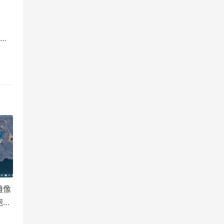
，
址
服务
雕像
跑遍
集顺