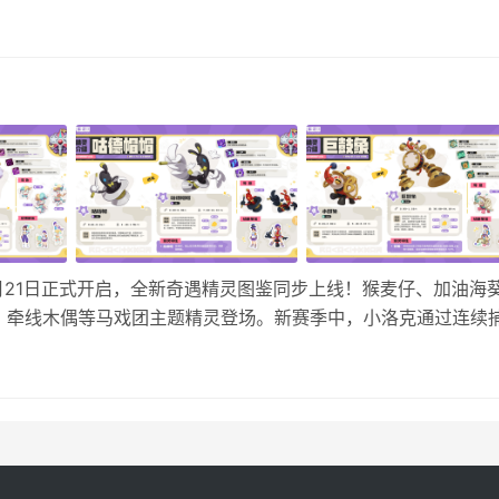
队阵容推荐 星陨队的核心就是怖哭菇、落陨星兔、龙息帕尔，然
荐黑猫巫师、噼啪鸟、画间沉铁兽，下面是各个精灵的天分和性
月21日正式开启，全新奇遇精灵图鉴同步上线！猴麦仔、加油海
、牵线木偶等马戏团主题精灵登场。新赛季中，小洛克通过连续
秘伙伴，快前往图鉴查看详情，准备迎接这场怪谈狂欢吧！ 《洛
…