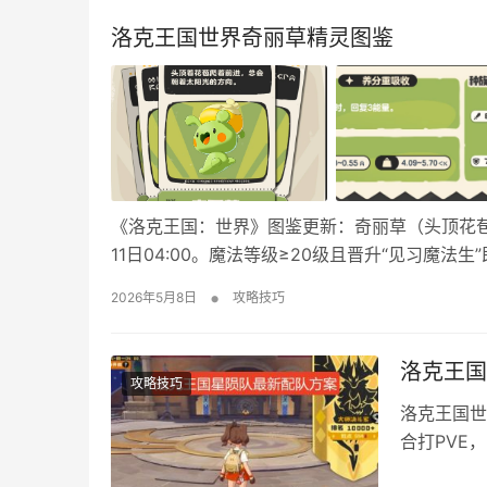
洛克王国世界奇丽草精灵图鉴
《洛克王国：世界》图鉴更新：奇丽草（头顶花苞的
11日04:00。魔法等级≥20级且晋升“见习魔
态！ 头顶着花苞爬着前进，总会朝着太阳光的方向
•
2026年5月8日
攻略技巧
末活动预告「奇丽…
洛克王国
攻略技巧
洛克王国世
合打PVE
法。小编今