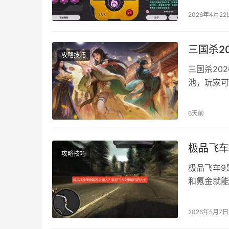
统是什么样
2026年4月22
块，下面圆
卡带决定了
三国杀2
攻略技巧
三国杀20
池，玩家可
国家。详细
则说明 新
6天前
每个国家的
将，大家可
极品飞车
攻略技巧
极品飞车9
和氪金就能
源，后面还
弊码大全 获
2026年5月7日
式：urger