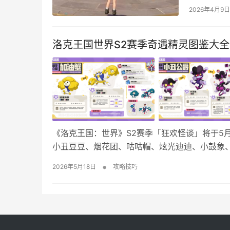
位。 星陨
2026年4月9日
外三个就推
推荐，…
洛克王国世界S2赛季奇遇精灵图鉴大全
《洛克王国：世界》S2赛季「狂欢怪谈」将于5
小丑豆豆、烟花团、咕咕帽、炫光迪迪、小鼓象
触发特殊“赛季奇遇”机制，即有机会邂逅这些神
•
2026年5月18日
攻略技巧
国：世界》S2赛季奇遇精灵图鉴 加油海葵 小丑