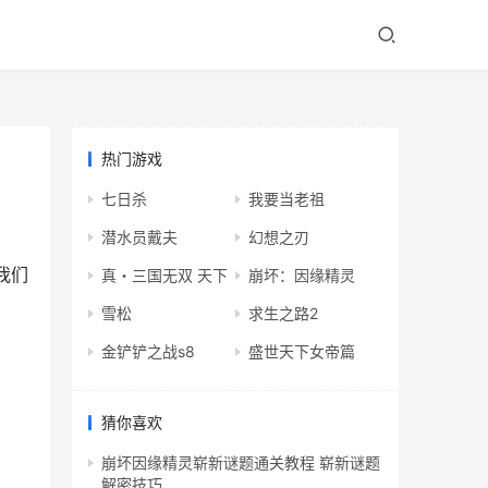
热门游戏
七日杀
我要当老祖
潜水员戴夫
幻想之刃
我们
真・三国无双 天下
崩坏：因缘精灵
雪松
求生之路2
金铲铲之战s8
盛世天下女帝篇
猜你喜欢
崩坏因缘精灵崭新谜题通关教程 崭新谜题
解密技巧