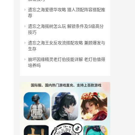
遗忘之海爱德华攻略 猎人顶配阵容搭配推
荐
遗忘之海摇树怎么玩 解锁条件及S级高分
技巧
遗忘之海王女反攻流搭配攻略 兼顾爆发与
生存
崩坏因缘精灵老灯伯技能详解 老灯伯值得
培养吗