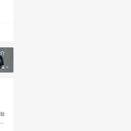
制介
一篇
就
编
备系