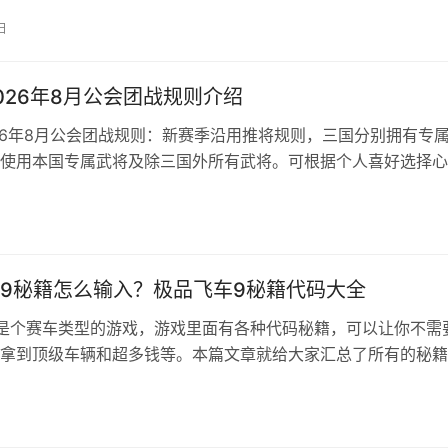
子的？ 下图就可以理解为装备栏位，上面大方框里面装的是驱
日
框里面装的是卡带。每个角色都可以装备1个卡带和20格驱动块
整个…
026年8月公会团战规则介绍
26年8月公会团战规则：新赛季沿用推将规则，三国分别拥有专
使用本国专属武将及除三国外所有武将。可根据个人喜好选择心
规则请查阅公告，祝大家团战顺利！ 三国杀2026年8月公会团
赛季公会团战依旧使用新的推将规则，三个国家分别拥有专属将
玩家可以使用本国的专属武将以及除三个专属武将池外的所有武
…
9秘籍怎么输入？极品飞车9秘籍代码大全
是个赛车类型的游戏，游戏里面有各种代码秘籍，可以让你不需
拿到顶级车辆和超多钱等。本篇文章就给大家汇总了所有的秘籍
有秘籍的输入使用教程，有需要的继续往下看。 极品飞车9PC
得所有车辆：iammostwanted 进入额外的Burger King挑战模
king 获得隐藏车辆：castrol 极品飞…