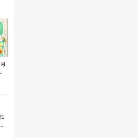
5月
✦周
适
容玩