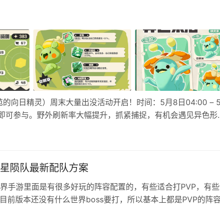
向日精灵）周末大量出没活动开启！时间：5月8日04:00 – 
法生”即可参与。野外刷新率大幅提升，抓紧捕捉，有机会遇见异色形
~ 《洛克王国：世界》精灵图鉴「奇丽草」 精灵介绍： 骑乘 
星陨队最新配队方案
界手游里面是有很多好玩的阵容配置的，有些适合打PVP，有些
，目前版本还没有什么世界boss要打，所以基本上都是PVP的阵
天这篇文章就来教大家星陨队伍PVP玩法，学会了轻松上分上段