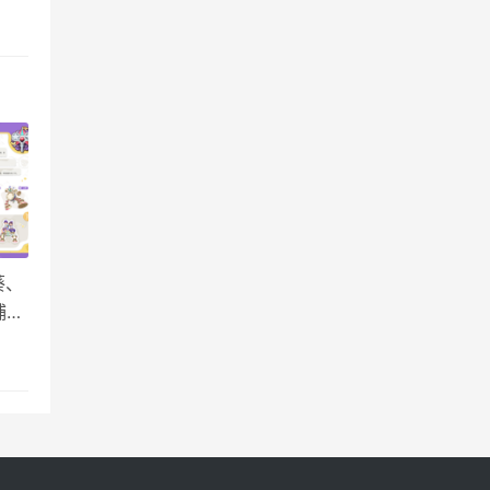
后另
格
葵、
捕捉
克王