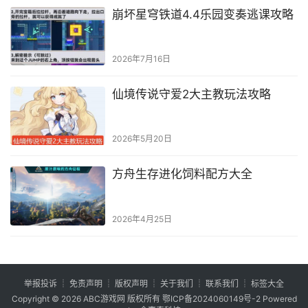
崩坏星穹铁道4.4乐园变奏逃课攻略
2026年7月16日
仙境传说守爱2大主教玩法攻略
2026年5月20日
方舟生存进化饲料配方大全
2026年4月25日
举报投诉
┊
免责声明
┊
版权声明
┊
关于我们
┊
联系我们
┊
标签大全
Copyright © 2026
ABC游戏网
版权所有
鄂ICP备2024060149号-2
Powered