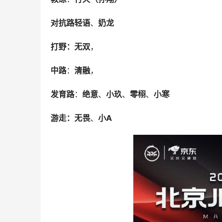
对抗路轻语
、
奶龙
打野：无双
，
中路
：
清融
，
发育路
：
绝意
、
小玖
、
零栩
、
小寒
游走：无畏
、
小A
​ 