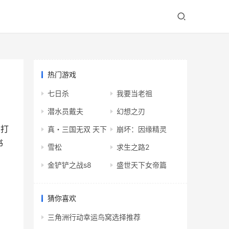
热门游戏
七日杀
我要当老祖
潜水员戴夫
幻想之刃
；打
真・三国无双 天下
崩坏：因缘精灵
书
雪松
求生之路2
金铲铲之战s8
盛世天下女帝篇
猜你喜欢
三角洲行动幸运鸟窝选择推荐