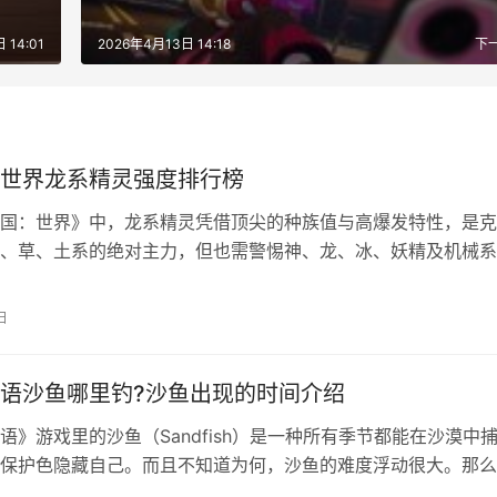
 14:01
2026年4月13日 14:18
下
世界龙系精灵强度排行榜
国：世界》中，龙系精灵凭借顶尖的种族值与高爆发特性，是克
、草、土系的绝对主力，但也需警惕神、龙、冰、妖精及机械系
道谁是当前版本的龙系最强战力吗？这份精心整理的强度梯度排
精准锁定核心精灵，快速组建无敌阵容。 洛克王国世界龙系精
日
0（版本t0） 伊兰亚龙 定位：蓄力爆发、PVE主力、PVP收割 种
语沙鱼哪里钓?沙鱼出现的时间介绍
语》游戏里的沙鱼（Sandfish）是一种所有季节都能在沙漠中
保护色隐藏自己。而且不知道为何，沙鱼的难度浮动很大。那么
下面就来为大家介绍星露谷物语沙鱼出现的时间！ 信息 出现地