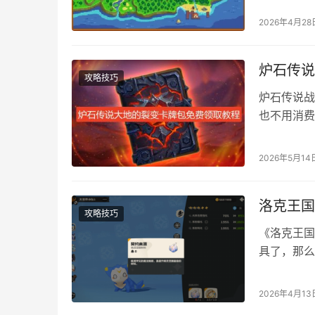
沙漠 出现时
2026年4月28
挣脱类型 混
炉石传说
攻略技巧
炉石传说战
也不用消费
程，本篇文
的裂变卡包
2026年5月14
网官方地址
击进入炉石
洛克王国
攻略技巧
《洛克王国
具了，那么
方法！ 目
晋升任务完
2026年4月13