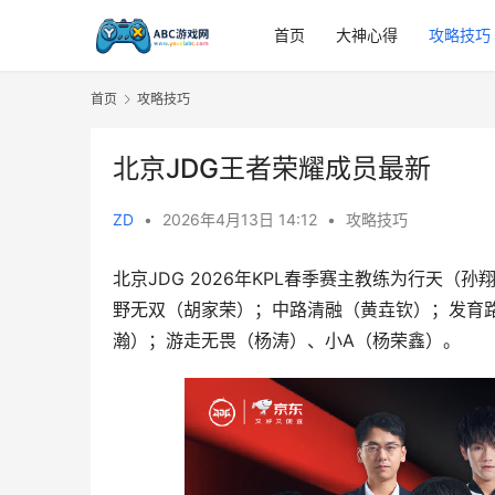
首页
大神心得
攻略技巧
首页
攻略技巧
北京JDG王者荣耀成员最新
ZD
•
2026年4月13日 14:12
•
攻略技巧
北京JDG 2026年KPL春季赛主教练为行天
野无双（胡家荣）；中路清融（黄垚钦）；发育
瀚）；游走无畏（杨涛）、小A（杨荣鑫）。