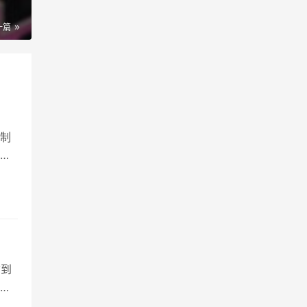
一篇
制
的
灵强
族
捕到
沙
点