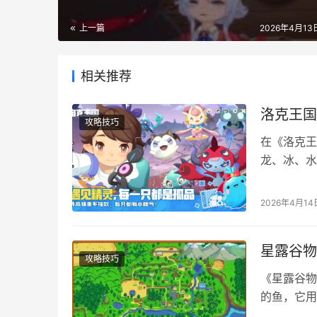
上一篇
2026年4月13日
相关推荐
洛克王国
攻略技巧
在《洛克王
龙、冰、水
压制。想知
行，将助你
2026年4月14
度 一、T
值：总和…
星露谷物
攻略技巧
《星露谷物
的鱼，它用
鱼哪里钓？