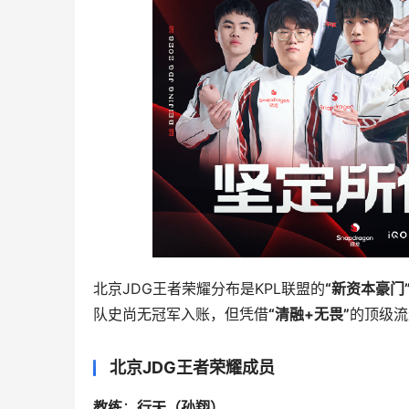
北京JDG王者荣耀分布是KPL联盟的
“新资本豪门
队史尚无冠军入账，但凭借
“清融+无畏”
的顶级流
北京JDG王者荣耀成员
教练
：
行天（孙翔）