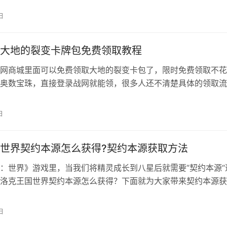
间 上午6:00～晚上8:00 季节 春季、夏季、秋季、冬季 天气 
日
合型 难度 65 尺寸 8寸～25寸 基础经验…
大地的裂变卡牌包免费领取教程
网商城里面可以免费领取大地的裂变卡包了，限时免费领取不花
奥数宝珠，直接登录战网就能领，很多人还不清楚具体的领取流
章就来给大家教学，想白嫖卡包的继续往下看就行。 炉石战网
免费领取攻略 1、首先打开国内暴雪战网主页登录自己的账号，
日
：点我跳转 2、登录之后鼠标移动到左上边的“炉石传说”，然后
传说…
世界契约本源怎么获得?契约本源获取方法
：世界》游戏里，当我们将精灵成长到八星后就需要”契约本源“
洛克王国世界契约本源怎么获得？下面就为大家带来契约本源获
前，契约本源只能获得三个，分别为： 1、火红迎新活动； 2、6
成后，和宿敌可丽希亚公主对战后获得 ； 3、等级65级的奖励
日