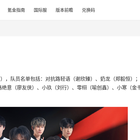
氪金指南
国际服
版本前瞻
兑换码
（孙翔），队员名单包括：对抗路轻语（谢欣臻）、奶龙（郑毅恒）
路绝意（廖友侠）、小玖（刘行）、零栩（喻创鑫）、小寒（金