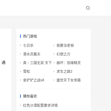
热门游戏
七日杀
我要当老祖
潜水员戴夫
幻想之刃
，通
真・三国无双 天下
崩坏：因缘精灵
雪松
求生之路2
金铲铲之战s8
盛世天下女帝篇
猜你喜欢
红色沙漠配置要求详情