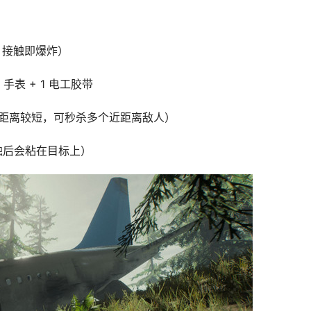
点燃，接触即爆炸）
1 手表 + 1 电工胶带
颅（投掷距离较短，可秒杀多个近距离敌人）
液（接触后会粘在目标上）