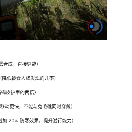
蜴皮（无需合成，直接穿戴）
15 树叶（降低被食人族发现的几率）
护力是蜥蜴皮护甲的两倍）
在雪地中移动更快，不能与兔毛靴同时穿戴）
2 绳子（增加 20% 防寒效果，提升潜行能力）