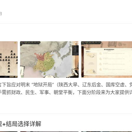
升很大。我自己打了很多轮，整理一套通俗易懂的完整玩法攻略
你契约之塔怎么玩，两种路线按需选择即可！ 一、入场规则 1. 
日
峡谷，赛丽亚房间可直接传送进入 2. 次数消耗：账号每日可进1
下旨应对明末 “地狱开局”（陕西大旱、辽东后金、国库空虚、
手需抓财政、民生、军事、朝堂平衡，下面分阶段来为大家提供
度”（AI 理解顺畅，硬核模式容错率低），特殊选项可关闭（避免难
观+结局选择详解