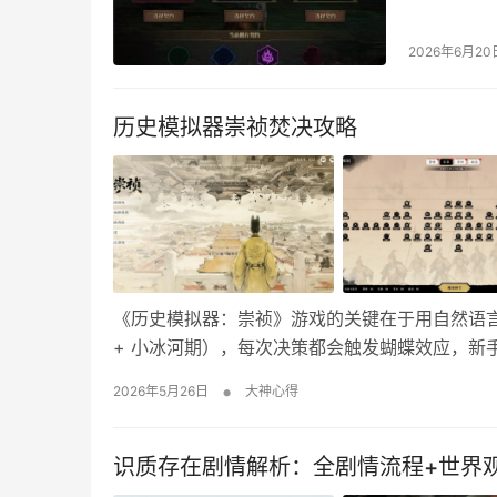
角色养成提
手把手告诉
2026年6月20
入口：亡者
次，每周…
历史模拟器崇祯焚决攻略
《历史模拟器：崇祯》游戏的关键在于用自然语言
+ 小冰河期），每次决策都会触发蝴蝶效应，新
攻略！ 一、开局设置 选 “自由模式 + 标准难
•
2026年5月26日
大神心得
加）；诏书仅识别第一行核心指令，…
识质存在剧情解析：全剧情流程+世界