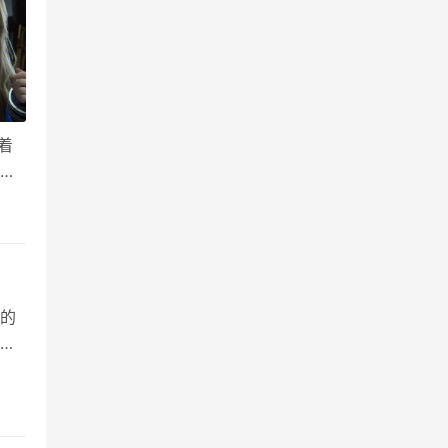
着
基础
世
的
还
空秦
业：暗