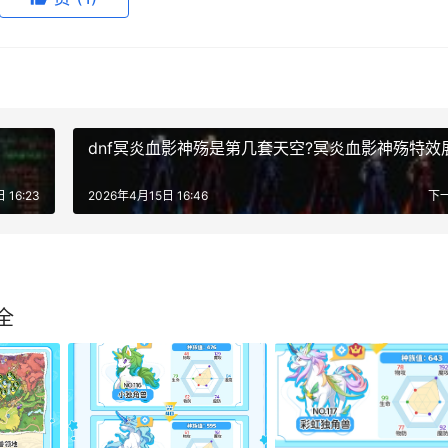
dnf冥炎血影神殇是第几套天空?冥炎血影神殇特效
 16:23
2026年4月15日 16:46
下
全