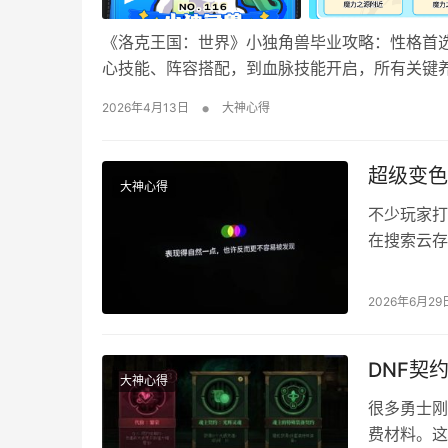
《洛克王国：世界》小独角兽毕业攻略：性格首
心技能、阵容搭配，到血脉技能开启，所有关键养
灵特性 目空：携带的非光系技能威力+25% 推
•
2026年4月13日
大神心得
喳喳台地魔力之源附近或者独角兽领地魔力之源
超级变色
大神心得
不少玩家打
在搜索云存
解决方案，
联机服务器
2026年6月29
据包丢失、
DNF契
大神心得
很多勇士刚
费材料。这