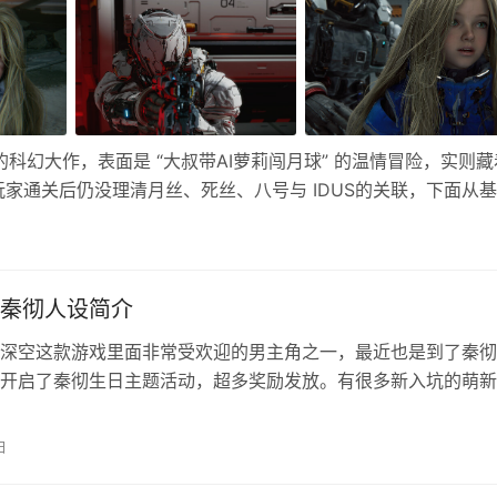
年的科幻大作，表面是 “大叔带AI萝莉闯月球” 的温情冒险，实则藏
家通关后仍没理清月丝、死丝、八号与 IDUS的关联，下面从
大结局选择的详细解读，帮你彻底看懂整个故事内核！ 一、游戏
秦彻人设简介
深空这款游戏里面非常受欢迎的男主角之一，最近也是到了秦彻
开启了秦彻生日主题活动，超多奖励发放。有很多新入坑的萌新
彻人设的，小编今天就来给大家带来秦彻的人物介绍。 恋与深
基本信息 年龄：28 身高：190 生日：4.18 星座：白羊座 职
日
 EVOL：能量操控 工作地：暗点 人物设定 1、在全世界…