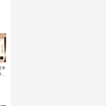
，
副本
党争
详细
度叠