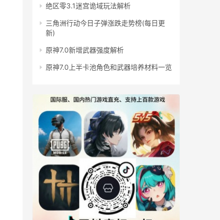
绝区零3.1迷宫诡域玩法解析
三角洲行动今日子弹涨跌走势榜(每日更
新)
原神7.0新增武器强度解析
原神7.0上半卡池角色和武器培养材料一览