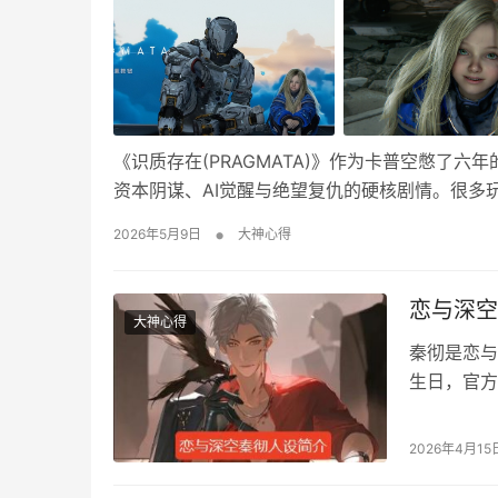
《识质存在(PRAGMATA)》作为卡普空憋了六
资本阴谋、AI觉醒与绝望复仇的硬核剧情。很多玩
世界观、完整故事流程，再到关键人物关系和两
•
2026年5月9日
大神心得
界观设定 故事发生在近未来，人类已…
恋与深空
大神心得
秦彻是恋与
生日，官方
不太了解秦
彻设定 人物
2026年4月15
点组织首领