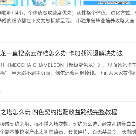
选聪明/胆小，个体值魔攻速度优先；从性格个体值、进化方式、
成的细节都在下文为您拆解呈现。 小独角兽毕业培养攻略大全
荐性格：胆小/聪明 推荐个体值：魔攻、速度、生命 获取方式： 
…
龙一直搜索云存档怎么办 卡加载闪退解决办法
开《MECCHA CHAMELEON（超级变色龙）》，界面死死卡在
档”，半天跳不到主页面，偶尔还会闪退掉线。下面为大家提供
新手照着操作就能快速解决问题！ 一、卡顿原因 这款游戏的存
全部部署在境外。我们国内裸连访问时，跨地域传输很容易出现
日
IP地址来回切换的情况。 游戏启动会自动同步云端存档数据，
约之塔怎么玩 四色契约搭配收益路线完整教程
接触契约之塔，搞不懂入场次数、契约怎么选，经常乱结算白白
个副本能稳定产出太初星蕴石、套装碎片、百无禁忌令，长期刷