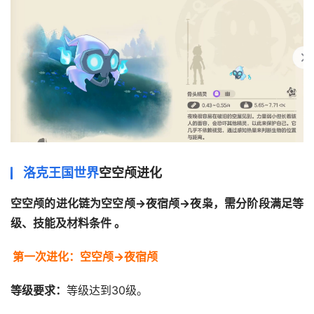
洛克王国世界
空空颅进化
空空颅的进化链为空空颅→夜宿颅→夜枭‌，需分阶段满足等
等级要求‌：