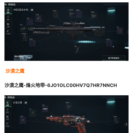
沙漠之鹰
沙漠之鹰-烽火地带-6JO1OLC00HV7Q7HR7NNCH