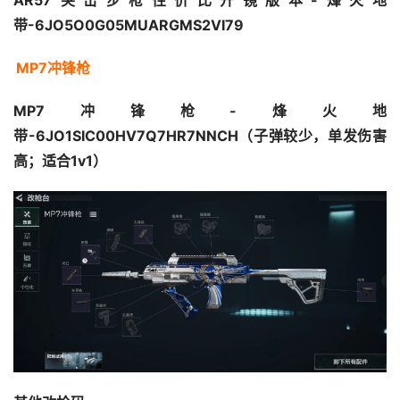
AR57突击步枪性价比开镜版本-烽火地
带-6JO5O0G05MUARGMS2VI79 
MP7冲锋枪
MP7冲锋枪-烽火地
带-6JO1SIC00HV7Q7HR7NNCH（子弹较少，单发伤害
高；适合1v1）