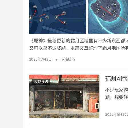
《原神》最新更新的霜月区域里有不少新东西都
又可以拿不少奖励，本篇文章整理了霜月地图所
荐 左边区域 右边区域
•
2026年7月2日
攻略技巧
辐射4控
攻略技巧
不少玩家游
题，想要轻
了游戏里各
作简单适配
2026年5月20
台窗口，输
按下~键即