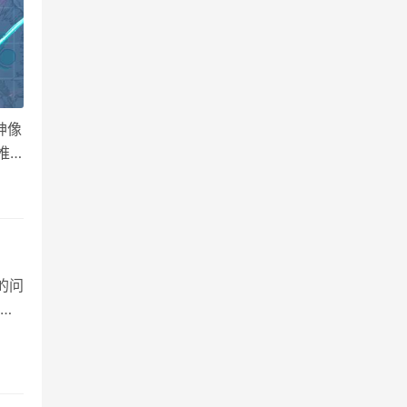
神像
推
的问
理
操
控制
次