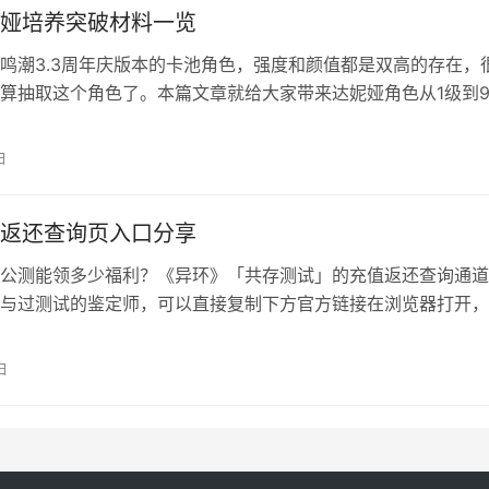
娅培养突破材料一览
鸣潮3.3周年庆版本的卡池角色，强度和颜值都是双高的存在，
算抽取这个角色了。本篇文章就给大家带来达妮娅角色从1级到9
料需求，提前了解提前屯，出角色了直接拉满。 鸣潮达妮娅培
 技能升级材料 角色突破升级材料 专武升级材料
日
返还查询页入口分享
公测能领多少福利？《异环》「共存测试」的充值返还查询通道
与过测试的鉴定师，可以直接复制下方官方链接在浏览器打开，
秒查累计充值金额及具体返还内容。 异环充值返还查询页入口 
询页入口：
日
yh.wanmei.com/net/251229charge/index.html 返还规则 鉴定
的充…