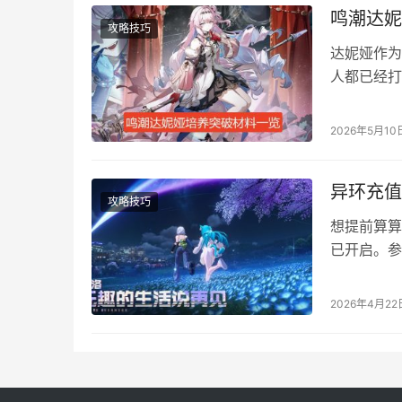
鸣潮达妮
攻略技巧
达妮娅作为
人都已经打
级的所有材
破材料汇总
2026年5月10
异环充值
攻略技巧
想提前算算
已开启。参
录账号即可
充值返还查
2026年4月22
https://
共存测试中