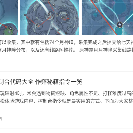
可以收集，其中就有包括74个月神瞳，采集完成之后提交给七天
有月神瞳分布，以及还有线路图推荐。 原神霜月月神瞳采集线路
制台代码大全 作弊秘籍指令一览
玩辐射4时，常会遇到物资短缺、角色属性不足、打怪难度过高
松体验游戏内容，控制台指令就是最实用的方式。下面为大家整
类可用控制台代码，涵盖生存、属性、物资、功能等常用秘籍，
全版本！ 一、控制台开启方法 游戏默认按下键盘~键即可调出
日
入对应代码回车就能生效，部分指令输入后需确认参数，关闭再
可，…