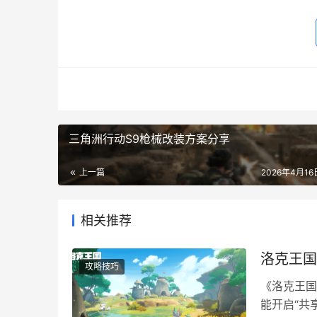
三角洲行动S9枪械改装方案分享
上一篇
2026年4月16日
相关推荐
洛克王国
攻略技巧
《洛克王国
能开启“共