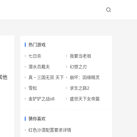
热门游戏
七日杀
我要当老祖
潜水员戴夫
幻想之刃
其他
真・三国无双 天下
崩坏：因缘精灵
雪松
求生之路2
金铲铲之战s8
盛世天下女帝篇
猜你喜欢
红色沙漠配置要求详情