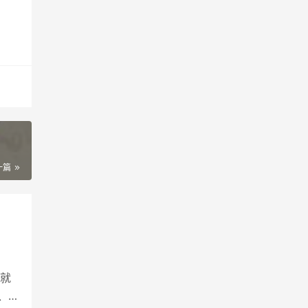
一篇
就
、