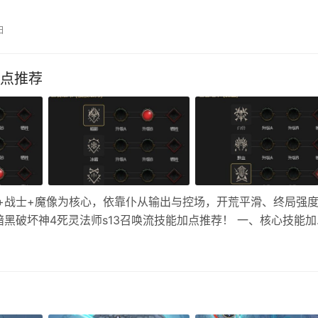
宠进度都能直接共享。这简直是快速升级、高效刷宠的“抱大腿”
现资源翻倍，冒险效率直接起飞！ 洛克王国世界牵手怎么弄 前
日
：主界面 → 社交 → 好友 → 搜索 ID / 世界 ID，发送申…
加点推荐
师+战士+魔像为核心，依靠仆从输出与控场，开荒平滑、终局强
黑破坏神4死灵法师s13召唤流技能加点推荐！ 一、核心技能加
核心产尸体+回精华，过路1点即可。 2.召唤核心(必满) ①召唤骷髅