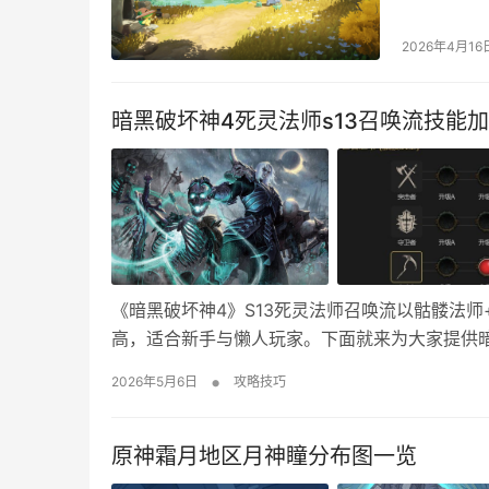
愿力甚至抓
器，轻松实
2026年4月16
件 先加好友
暗黑破坏神4死灵法师s13召唤流技能
《暗黑破坏神4》S13死灵法师召唤流以骷髅法
高，适合新手与懒人玩家。下面就来为大家提供暗
共58点，含声望 1.基础技能(1点) 分解1/5：
•
2026年5月6日
攻略技巧
5/5：前排坦伤+输出，…
原神霜月地区月神瞳分布图一览