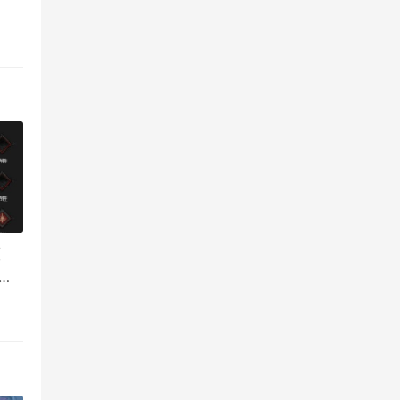
神
提条
度
点
战士