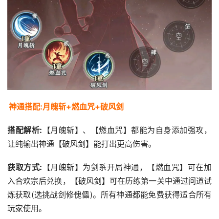
神通搭配:月魄斩+燃血咒+破风剑
搭配解析:
【月魄斩】、【燃血咒】都能为自身添加强攻，
让纯输出神通【破风剑】能打出更高伤害。
获取方式:
【月魄斩】为剑系开局神通，【燃血咒】可在加
入合欢宗后兑换，【破风剑】可在历练第一关中通过问道试
炼获取(选挑战剑修傀儡)。所有神通都能免费获得适合所有
玩家使用。