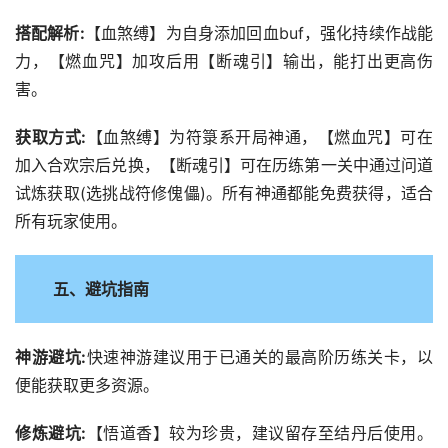
搭配解析:
【血煞缚】为自身添加回血buf，强化持续作战能
力，【燃血咒】加攻后用【断魂引】输出，能打出更高伤
害。
获取方式:
【血煞缚】为符箓系开局神通，【燃血咒】可在
加入合欢宗后兑换，【断魂引】可在历练第一关中通过问道
试炼获取(选挑战符修傀儡)。所有神通都能免费获得，适合
所有玩家使用。
五、避坑指南
神游避坑:
快速神游建议用于已通关的最高阶历练关卡，以
便能获取更多资源。
修炼避坑:
【悟道香】较为珍贵，建议留存至结丹后使用。