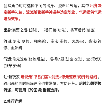
创建角色时可选择不同的出身、流派和气运，其中
出身决
定新手礼包，流派解锁新手神通并选定职业，气运提供气运
增益效果。
出身:
商贾之后(钱财)、书香门第(功法)、将军后代(装备)
流派:
剑法(剑修、月魄斩)、拳法(拳修、火凤拳)、箓法(符
修、血煞缚
气运:
修元速疾(修炼增益)、烂柯棋缘(法宝收集)、宝衍诸天
(钱帛亨通)
注:
新玩家
建议走“书香门第+剑法+修元速疾”的开局路线
，
输出高的同时修炼速度也非常快，方便开荒。
后续若想更换
流派，可使用【轮回境)重新选择。
2.修行详解