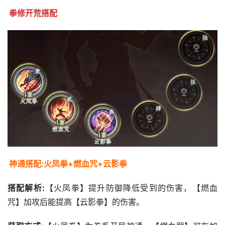
拳修开荒搭配
神通搭配:火凤拳+燃血咒+云影拳
搭配解析:
【火凤拳】提升防御降低受到的伤害，【燃血
咒】加攻后能提高【云影拳】的伤害。