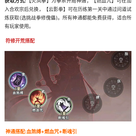
获取方式:
【火凤拳】为拳系开局神通，【燃血咒】可在加
入合欢宗后兑换，【云影拳】可在历练第一关中通过问道试
炼获取(选挑战拳修傀儡)。所有神通都能免费获得，适合所
有玩家使用。
符修开荒搭配
神通搭配:血煞缚+燃血咒+断魂引