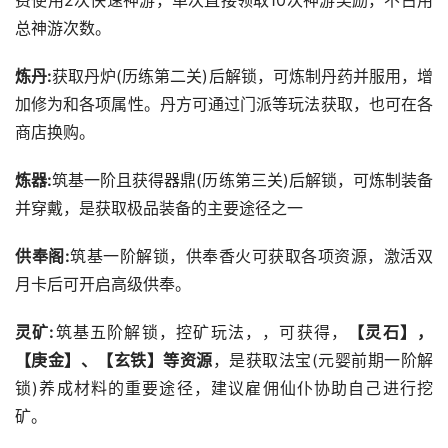
费使用2次快速神游，单次直接领取10次神游奖励，不占用
总神游次数。
炼丹:
获取丹炉(历练第二关)后解锁，可炼制丹药并服用，增
加修为和各项属性。丹方可通过门派等玩法获取，也可在各
商店换购。
炼器:
筑基一阶且获得器鼎(历练第三关)后解锁，可炼制装备
并穿戴，是获取极品装备的主要途径之一
供奉阁:
筑基一阶解锁，供奉香火可获取各项资源，激活双
月卡后可开启高级供奉。
灵矿:
筑基五阶解锁，控矿玩法，，可获得，
【灵石】，
【庚金】、【玄铁】等资源
，是获取法宝(元婴前期一阶解
锁)养成材料的重要途径，建议雇佣仙仆协助自己进行挖
矿。