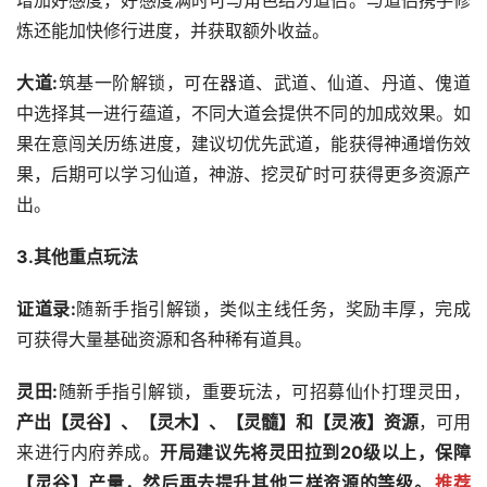
增加好感度，好感度满时可与角色结为道侣。与道侣携手修
炼还能加快修行进度，并获取额外收益。
大道:
筑基一阶解锁，可在器道、武道、仙道、丹道、傀道
中选择其一进行蕴道，不同大道会提供不同的加成效果。如
果在意闯关历练进度，建议切优先武道，能获得神通增伤效
果，后期可以学习仙道，神游、挖灵矿时可获得更多资源产
出。
3.其他重点玩法
证道录:
随新手指引解锁，类似主线任务，奖励丰厚，完成
可获得大量基础资源和各种稀有道具。
灵田:
随新手指引解锁，重要玩法，可招募仙仆打理灵田，
产出【灵谷】、【灵木】、【灵髓】和【灵液】资源
，可用
来进行内府养成。
开局建议先将灵田拉到20级以上，保障
【灵谷】产量，然后再去提升其他三样资源的等级。
推荐