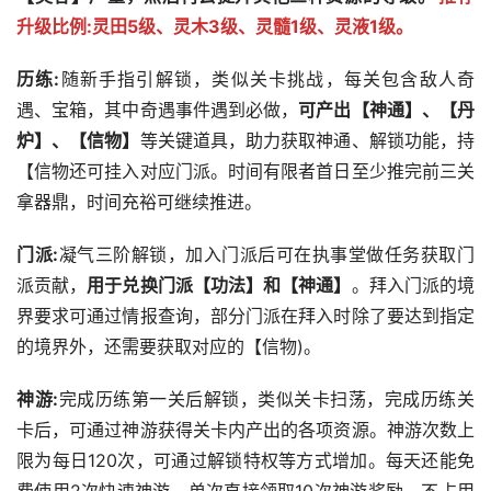
升级比例:灵田5级、灵木3级、灵髓1级、灵液1级。
历练:
随新手指引解锁，类似关卡挑战，每关包含敌人奇
遇、宝箱，其中奇遇事件遇到必做，
可产出【神通】、【丹
炉】、【信物】
等关键道具，助力获取神通、解锁功能，持
【信物还可挂入对应门派。时间有限者首日至少推完前三关
拿器鼎，时间充裕可继续推进。
门派:
凝气三阶解锁，加入门派后可在执事堂做任务获取门
派贡献，
用于兑换门派【功法】和【神通】
。拜入门派的境
界要求可通过情报查询，部分门派在拜入时除了要达到指定
的境界外，还需要获取对应的【信物)。
神游:
完成历练第一关后解锁，类似关卡扫荡，完成历练关
卡后，可通过神游获得关卡内产出的各项资源。神游次数上
限为每日120次，可通过解锁特权等方式增加。每天还能免