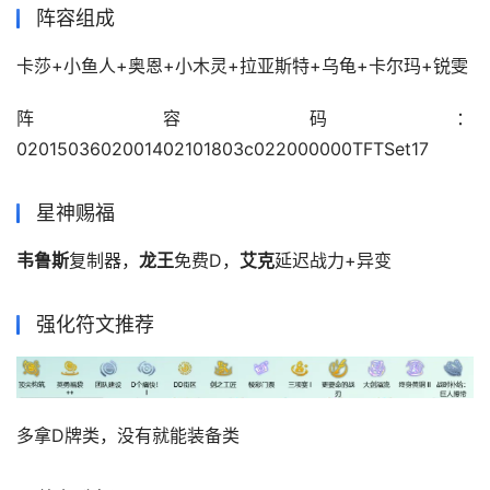
阵容组成
卡莎+小鱼人+奥恩+小木灵+拉亚斯特+乌龟+卡尔玛+锐雯
阵容码：
0201503602001402101803c022000000TFTSet17
星神赐福
韦鲁斯
复制器，
龙王
免费D，
艾克
延迟战力+异变
强化符文推荐
多拿D牌类，没有就能装备类