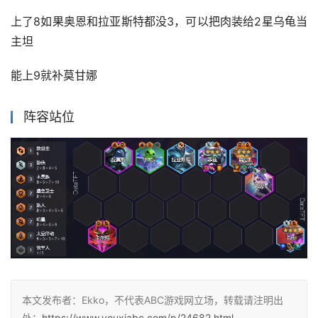
上了8如果奥恩和拉亚斯特都没3，可以把肉装给2星乌龟当
主坦
能上9就补莫甘娜
阵容站位
本文发布者：Ekko，不代表ABC游戏网立场，转载请注明出
处：
https://www.youxiabc.com/p/24682.html