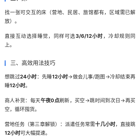
找一张可交互的床（营地、民居、旅馆都有，区域需已解
放）。
直接互动选择睡觉，同样可选
3/6/12小时
，冷却规则同
上。
三、高效用法技巧
想跳过
24小时
：先睡
12小时
→做会儿事/跑图→冷却结束再
睡
12小时
。
商人补货：每天
午夜0点
刷新，买空→跳时间到次日→再买
空，循环囤货。
营地任务（第三章解锁）：派遣任务常需
十几小时
，直接跳
12小时
可大幅提速。