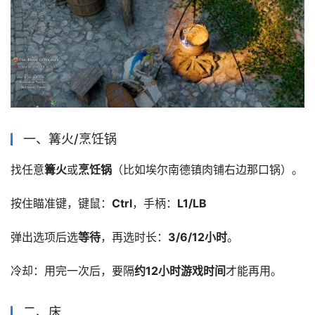
一、篝火/烹饪锅
找任意
篝火
或
烹饪锅
（比如埃尔南德镇肉铺右边那口锅）。
按住瞄准键，键鼠：
Ctrl
，手柄：
L1/LB
弹出选项后选
等待
，再选时长：
3/6/12小时
。
冷却：用完一次后，要隔
约12小时游戏时间
才能再用。
二、床