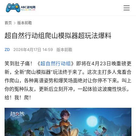
首页
版本前瞻
超自然行动组爬山模拟器超玩法爆料
ZD
2026年4月17日 14:59
版本前瞻
笑到肚子痛！《
超自然行动组
》即将在4月23日晚重磅更
新，全新“爬山模拟器”玩法终于来了。这次主打多人鬼畜合
作爬山，各种离谱姿势和爆笑场面绝对让你停不下来。叫上
你的冤种队友，更新后立刻开冲，一起体验这波魔性快乐，
给！我！爬！