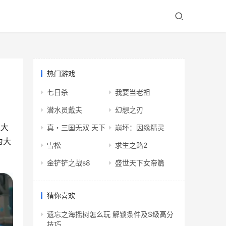
热门游戏
七日杀
我要当老祖
潜水员戴夫
幻想之刃
亚大
真・三国无双 天下
崩坏：因缘精灵
为大
雪松
求生之路2
金铲铲之战s8
盛世天下女帝篇
猜你喜欢
遗忘之海摇树怎么玩 解锁条件及S级高分
技巧