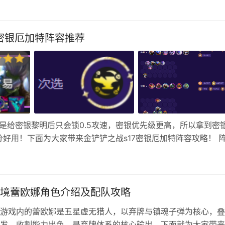
后直接…
7密银厄加特阵容推荐
但是给密银黎明后只会锁0.5攻速，密银优先级更高，所以拿到密
好用！下面为大家带来金铲铲之战s17密银厄加特阵容攻略！ 
 星神赐福 优先阿狸，其次艾克、索拉卡、亚索、凯尔（保证高经
境蕾欧娜角色介绍及配队攻略
游戏内的蕾欧娜是五星虚无猎人，以弃牌与镇魂子弹为核心，叠
发，收割能力出色，是弃牌体系的核心输出。下面就为大家带来