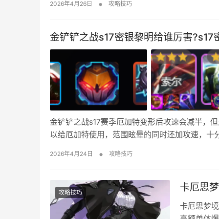
•
2026年4月26日
攻略技巧
跟随任务指引来到这个黄色圆柱形建筑面前，然
金铲铲之战s17密银黎明给谁厉害?s1
金铲铲之战s17赛季厄加特变形后攻速会减半，
以给厄加特使用，范围眩晕的同时还加攻速，十分
组成 厄加特+龙王+加里奥+剑圣+维克托+塔姆
•
2026年4月24日
攻略技巧
与容错，也可补充战力） 强化符文推荐 …
卡厄思梦
攻略技巧
卡厄思梦境
高额单体爆