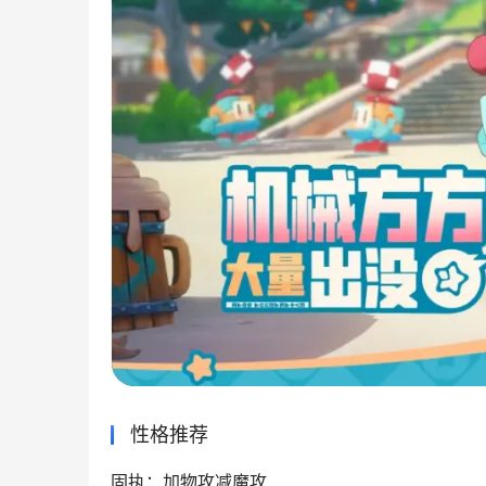
性格推荐
固执：加物攻减魔攻