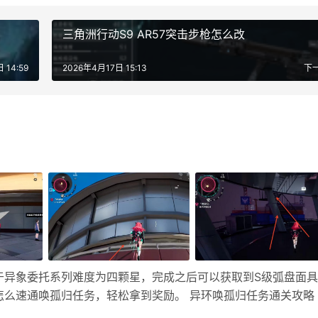
三角洲行动S9 AR57突击步枪怎么改
 14:59
2026年4月17日 15:13
下
于异象委托系列难度为四颗星，完成之后可以获取到S级弧盘面
么速通唤孤归任务，轻松拿到奖励。 异环唤孤归任务通关攻略 
显示任务红圈位置，这里选择传送到右下方的电话亭传送点。 