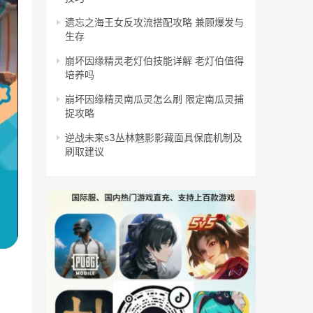
遗忘之海王女反攻流搭配攻略 兼顾爆发与
生存
崩坏因缘精灵老灯伯技能详解 老灯伯值得
培养吗
崩坏因缘精灵南瓜灵怎么刷 限定南瓜灵捕
捉攻略
逆战未来s3丛林魅影影藏面具保底机制及
刷取建议