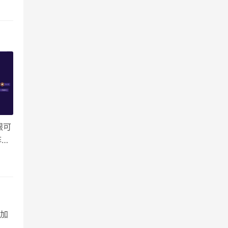
银可
阵容
济
加
卡