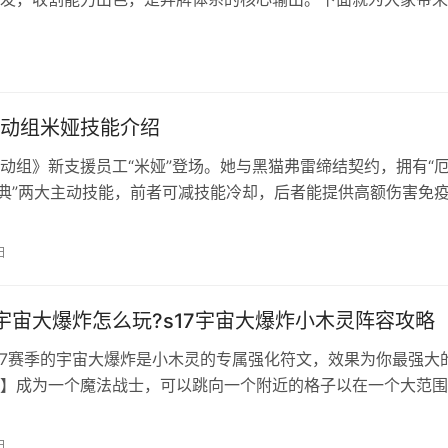
欧娜角色介绍及配队攻略！ 基础信息 常用代称：女主 定位：单
稳定性(下限)：低 (队伍)适配性/泛用性：低 发力期：中期开始发
T2 角色介绍 本款游戏剧情中的女主角，所以…
动组米娅技能介绍
动组》新支援员工“米娅”登场。她与黑猫弗雷缔结契约，拥有“
恩典”两大主动技能，前者可减技能冷却，后者能提供高额伤害免
被动“疾奔”则提供移速加成。通过登录活动可免费获取，快来招
辅的米娅加入队伍吧！ 超自然行动组米娅技能介绍 【米娅】 职
日
” 主动技能 厄运救免：那只黑猫会带走厄运，当米娅召唤出黑猫
7宇宙大爆炸怎么玩?s17宇宙大爆炸小木灵阵容攻略
17赛季的宇宙大爆炸是小木灵的专属强化符文，效果为你最强大
】成为一个魔法战士，可以跳向一个附近的格子以在一个大范围
具体该怎么玩呢？下面就来为大家提供云顶之弈s17宇宙大爆炸
！ 阵容组成 小木灵+乌龟+巴德+波比+小法+冰女+俄洛伊+加
日