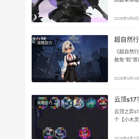
厄思梦境蕾
多段主C 
2026年5月6日
综合评级：
超自然行
攻略技巧
《超自然行
赦免”和“
庇护队友。
这位能抗能
2026年5月14
业：“支援
会…
云顶s1
攻略技巧
云顶之弈s
个【小木灵
造成伤害。
灵阵容攻略
2026年4月21