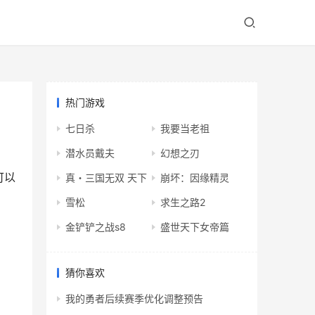
热门游戏
七日杀
我要当老祖
潜水员戴夫
幻想之刃
可以
真・三国无双 天下
崩坏：因缘精灵
雪松
求生之路2
金铲铲之战s8
盛世天下女帝篇
猜你喜欢
我的勇者后续赛季优化调整预告