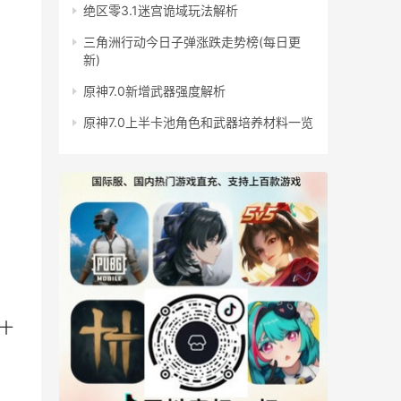
绝区零3.1迷宫诡域玩法解析
三角洲行动今日子弹涨跌走势榜(每日更
新)
原神7.0新增武器强度解析
原神7.0上半卡池角色和武器培养材料一览
十