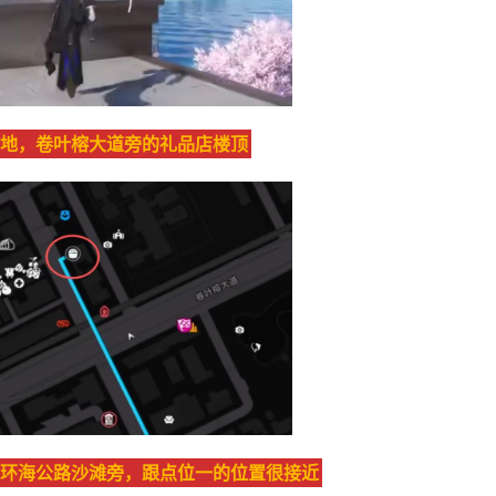
地，卷叶榕大道旁的礼品店楼顶
2环海公路沙滩旁，跟点位一的位置很接近