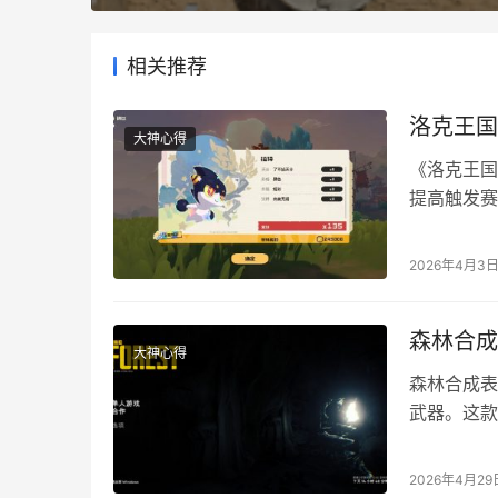
相关推荐
洛克王国
大神心得
‌《洛克王
提高触发赛
大家介绍一
续捕捉中触
2026年4月3
游戏会记录
森林合成
大神心得
森林合成表
武器。这款
游戏中多续
有合成均需
2026年4月29