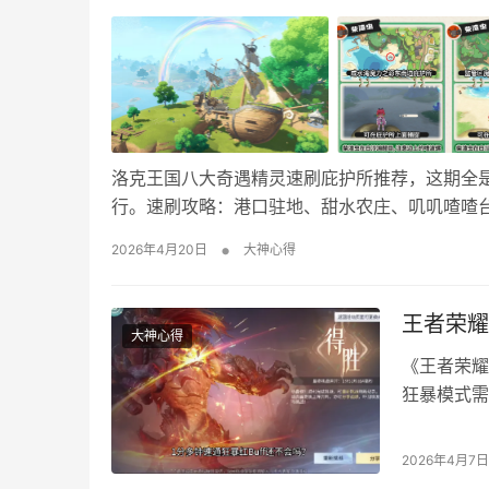
洛克王国八大奇遇精灵速刷庇护所推荐，这期全
行。速刷攻略：港口驻地、甜水农庄、叽叽喳喳台
的核心优势，非常适合安心蹲点和精准捕捉，能极
•
2026年4月20日
大神心得
虫 粉星仔 粉粉星 嗜光嗡嗡 空空颅 贝瑟 双灯鱼
王者荣耀
大神心得
《王者荣耀
狂暴模式需
buff狂
具备高容错
2026年4月7日
远程输出，