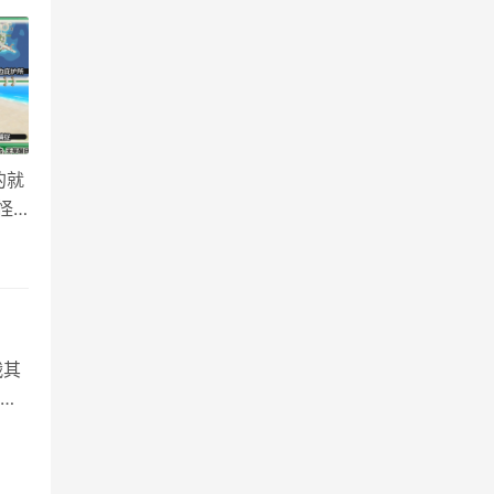
的就
怪”
柴渣
战其
 铠
的
…