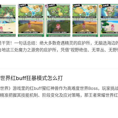
是干货！一句话总结：绝大多数奇遇精灵的庇护所，无脑选海边
地这三处魔力之源旁的庇护所，凭借“视野绝佳、无草丛、无野
大提升奇遇精灵的获取效率。 八大奇遇精灵刷取庇护所推荐 
…
世界红buff狂暴模式怎么打
世界》游戏里的红buff猩红神兽作为高难度世界Boss，玩家挑
精准把握其技能机制、阶段变化及应对策略，那王者荣耀世界红
暴模式怎么打？下面就为大家带来详细攻略教程！ 英雄推荐 ‌铠+伽罗
率和近战弹反能力，适合新手熟悉战斗机制；伽罗则能提供稳定
尤其在Boss半血后频繁召唤陨石时，其远程攻击优势显著。 铠