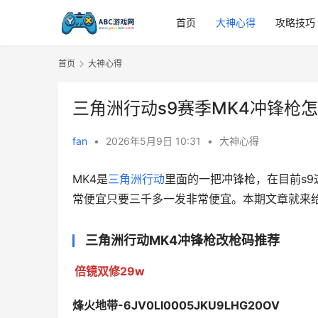
首页
大神心得
攻略技巧
首页
大神心得
三角洲行动s9赛季MK4冲锋枪
fan
•
2026年5月9日 10:31
•
大神心得
MK4是
三角洲行动
里面的一把冲锋枪，在目前s9
常便宜只要三千多一发非常便宜。本期文章就来给
三角洲行动MK4冲锋枪改枪码推荐
倍镜双修29w
烽火地带-6JV0LI0005JKU9LHG20OV