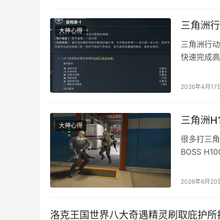
键点击即可
在游戏世界
三角洲行
大神心得
三角洲行动
快速完成高
交付： AR
枪性价比双修
2026年4月17
枪…
三角洲H
大神心得
很多打三角
BOSS 
H1000
H1000
2026年6月20
这两个点。
这片…
洛克王国世界八大奇遇精灵刷取庇护所