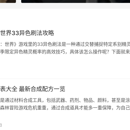
世界33异色刷法攻略
国：世界》游戏里的33异色刷法是一种通过交替捕捉特定系别精
季限定异色精灵概率的高效技巧‌，具体该怎么操作呢？下面就
下吧！ 33异色刷法的核心是利用游戏内置的“污染精灵”机制，
发“噩梦枷锁”，从而刷出无法野外直接刷新的异色精灵。 核心
日
你最近捕捉的精灵类型，形成“捕捉记录池”。当你连续捕捉某些
表大全 最新合成配方一览
是通过材料合成工具，包括武器、药剂、物品、颜料，甚至是涂
森林冒险游戏危机重重，通过合成道具才能多一重保障，为自己
一秒。这里附上最新版本全部合成配方。 合成操作方法： 注意
在背包中央的合成垫上进行，放置正确材料后会出现齿轮图标，
日