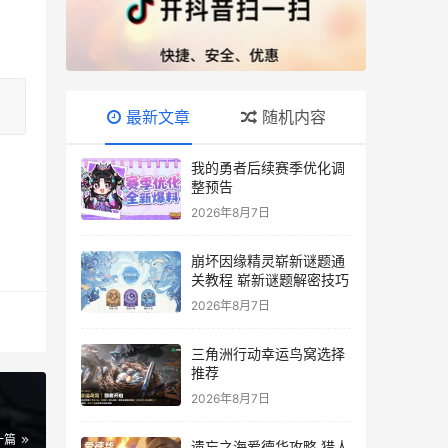
最新文章
随机内容
我的勇者后续赛季优化调
整预告
2026年8月7日
崩坏因缘精灵崭新谜题通
关教程 崭新谜题解密技巧
2026年8月7日
三角洲行动幸运鸟窝选择
推荐
2026年8月7日
一篇
遗忘之海爱德华攻略 猎人