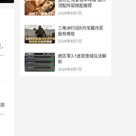
顶配阵容搭配推荐
2026年8月7日
三角洲行动8月宝藏月奖
励有哪些
2026年8月7日
灵，
来为
绝区零3.1迷宫诡域玩法解
在连
析
原理
2026年8月7日
精…
装
在
：所
右