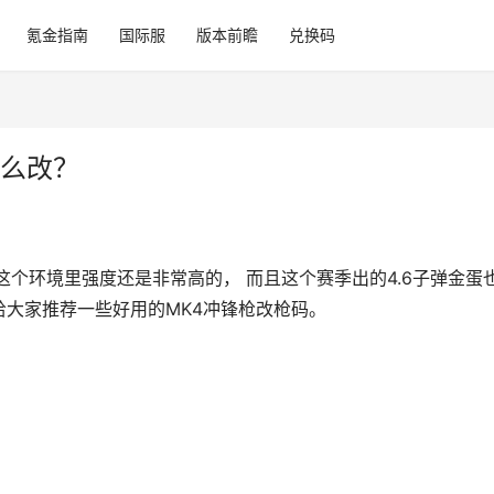
氪金指南
国际服
版本前瞻
兑换码
怎么改？
这个环境里强度还是非常高的， 而且这个赛季出的4.6子弹金蛋
大家推荐一些好用的MK4冲锋枪改枪码。