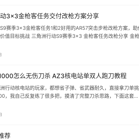
合成。 部分物品（如登山镐、武士刀、现代弓等）无法合成，
中寻…
动3×3金枪客任务交付改枪方案分享
S9赛季3×3金枪客任务1和2好用的AR57突击步枪改枪方案，助
价值目标挑战 三角洲行动S9赛季3×3 金枪客任务改枪分享 金枪
57突击步枪-烽火地带-6JO5LCK05MUARGMS2VI79 AR57突
2倍棱镜-烽火地带-6JO5N3O05MUARGMS2VI79 AR57突
日
1000怎么无伤刀杀 AZ3核电站单双人跑刀教程
洲行动核电站的玩家，都想省子弹、省武器耐久，直接拿刀单挑
H1000，我自己反复练了很多把，摸清了完整刀杀思路，下面这套
刀杀攻略单人、双人打法全都有，新手照着打也不容易翻车！ 一、
刷新位置+进场预警 H1000只会刷在核电站核心区控制室、反应堆
日
机密模式必定刷新满血本体，普通模式多数是偏弱的克隆体。 
推荐