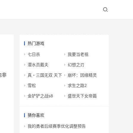
热门游戏
七日杀
我要当老祖
潜水员戴夫
幻想之刃
也非
真・三国无双 天下
崩坏：因缘精灵
雪松
求生之路2
金铲铲之战s8
盛世天下女帝篇
猜你喜欢
我的勇者后续赛季优化调整预告