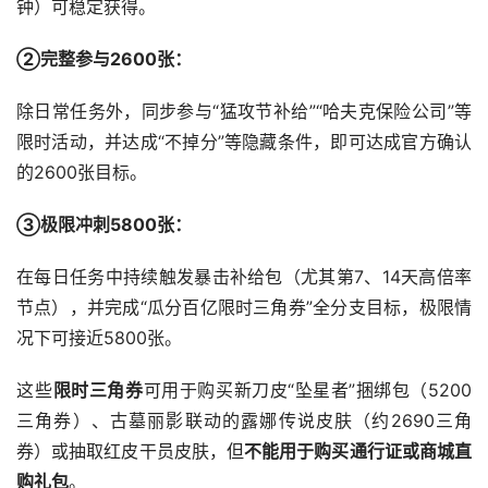
钟）可稳定获得。
‌②完整参与2600张‌：
除日常任务外，同步参与“猛攻节补给”“哈夫克保险公司”等
限时活动，并达成“不掉分”等隐藏条件，即可达成官方确认
的2600张目标。
③极限冲刺5800张‌：
在每日任务中持续触发暴击补给包（尤其第7、14天高倍率
节点），并完成“瓜分百亿限时三角券”全分支目标，极限情
况下可接近5800张。
限时三角券
‌可用于购买新刀皮“坠星者”捆绑包（5200
三角券）、古墓丽影联动的露娜传说皮肤（约2690三角
不能用于购买通行证或商城直
购礼包
‌。