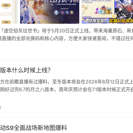
本「虚空劫灰往世书」将于5月20日正式上线，带来海量原石、新
瞻直播的全部兑换码和核心内容，方便大家快速查阅，不错过任
:00前有效，逾期失效）： 虚空劫灰往世书 大天使尼古拉可可 骑
版本什么时候上线？
方在前瞻直播有过爆料，至冬版本将会在2026年8月12日正式
刚好过完6.7的月之八版本，周年庆预计会在7.1版本时候正式开
本之后官方也会按照惯例送四星和五星角色。 原神至冬版本前
上半卡池五星新角色为冰属性木偶桑多涅，圣遗物套装影中沉凝
日
冬版本获得全新特效能力。 包括至冬版本也会有七位老角色迎
动S9全面战场新地图爆料