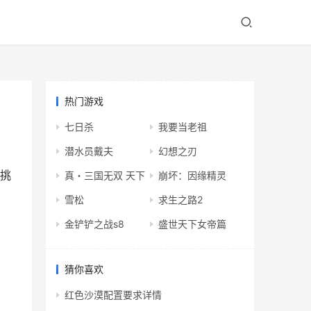
热门游戏
七日杀
我要当老祖
潜水员戴夫
幻想之刃
有挑
真・三国无双 天下
崩坏：因缘精灵
雪松
求生之路2
金铲铲之战s8
盛世天下女帝篇
猜你喜欢
红色沙漠配置要求详情