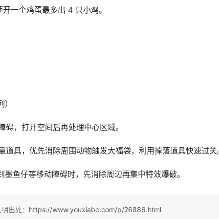
开一个鸡蛋最多出 4 只小鸡。
。
列）
障碍，打开空间后再处理中心区域。
量道具，优先消除周围动物触发大福袋，利用掉落道具快速过关
遇到墨鱼仔等移动障碍时，先消除周边再集中特效爆破。
注明出处：
https://www.youxiabc.com/p/26886.html