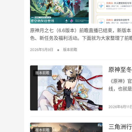
原神月之七（6.6版本）前瞻直播已结束，新版
色、新任务及福利活动。下面就为大家整理了前
利！ 一、前瞻兑换码 国服兑换码（5月11日12
•
2026年5月9日
版本前瞻
恩向您致意 （共300原石，限时兑换…
原神至冬
版本前瞻
《原神》官
线，也就是
进入至冬版
览 月之七
2026年6月11
灭也会在至
强…
三角洲行
版本前瞻