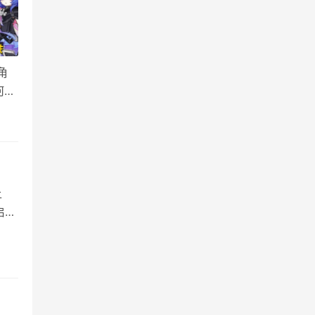
角
何福
士洛
上
启，
瞻一
的幻
来加