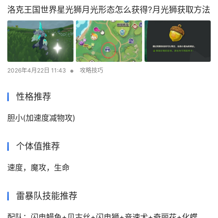
性格推荐
胆小(加速度减物攻)
个体值推荐
速度，魔攻，生命
雷暴队技能推荐
配队：闪电鳗鱼+贝古丝+闪电狮+音速犬+奇丽花+化蝶