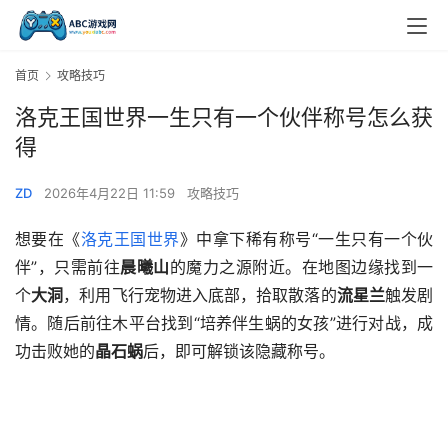
首页
攻略技巧
洛克王国世界一生只有一个伙伴称号怎么获
得
ZD
2026年4月22日 11:59
攻略技巧
想要在《
洛克王国世界
》中拿下稀有称号“一生只有一个伙
伴”，只需前往
晨曦山
的魔力之源附近。在地图边缘找到一
个
大洞
，利用飞行宠物进入底部，拾取散落的
流星兰
触发剧
情。随后前往木平台找到“培养伴生蜗的女孩”进行对战，成
功击败她的
晶石蜗
后，即可解锁该隐藏称号。