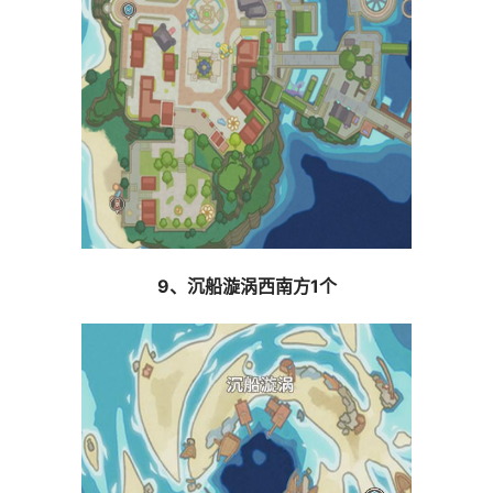
9、沉船漩涡西南方1个