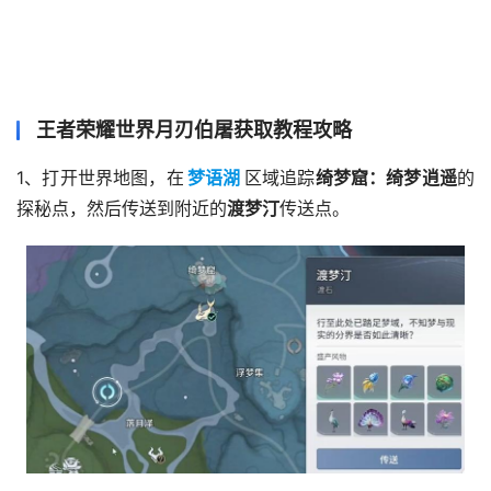
王者荣耀世界月刃伯屠获取教程攻略
1、打开世界地图，在
梦语湖
区域追踪
绮梦窟：绮梦逍遥
的
探秘点，然后传送到附近的
渡梦汀
传送点。