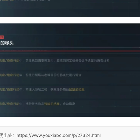
注明出处：
https://www.youxiabc.com/p/27324.html