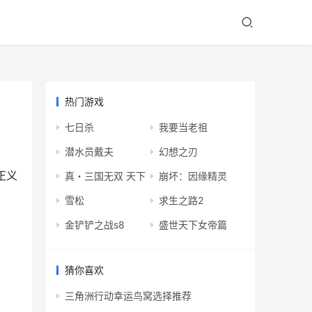
热门游戏
七日杀
我要当老祖
潜水员戴夫
幻想之刃
正义
真・三国无双 天下
崩坏：因缘精灵
雪松
求生之路2
金铲铲之战s8
盛世天下女帝篇
猜你喜欢
三角洲行动幸运鸟窝选择推荐