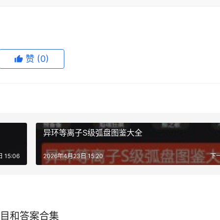
赞
(0)
异环等离子S级弧盘图鉴大全
 15:06
2026年4月23日 15:20
下
目和答案合集