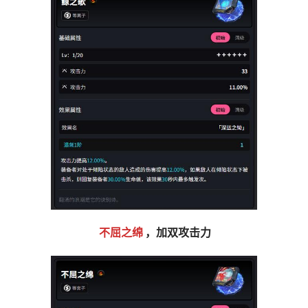
不屈之绵
，加双攻击力