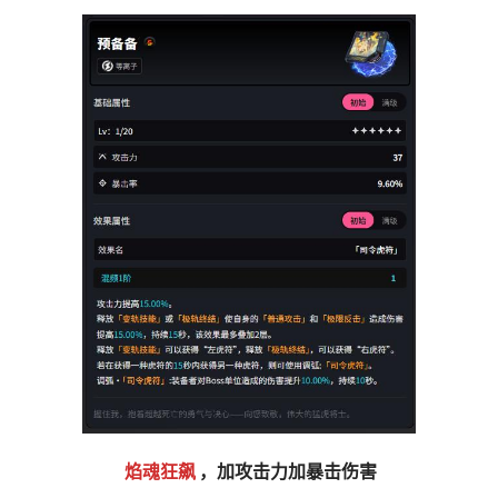
焰魂狂飙
，加攻击力加暴击伤害