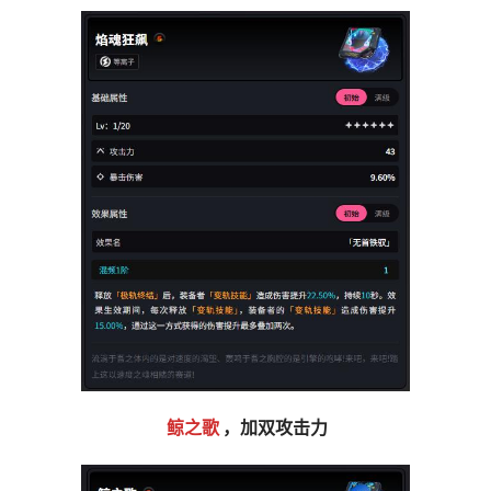
鲸之歌
，加双攻击力