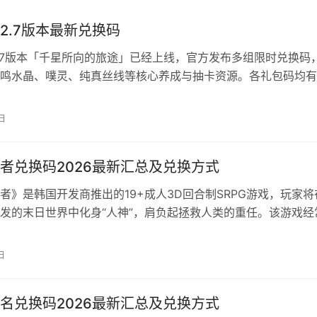
2.7版本最新兑换码
.7版本「千星所向的旅途」已经上线，官方发布多组限时兑换码
鸣水晶、噗灵、纯真丝线等核心养成与抽卡资源。各礼包码均有
期不补。本文整理全部有效码、兑换流程、货币用途及资源规划
过白嫖福利！ 无限暖暖2.7兑换码 版本前瞻码：与百万星光作
日
：共鸣水晶×10、钻石×100、噗灵×28888、纯真丝线×200…
者兑换码2026最新汇总及兑换方式
者》是韩国开发商推出的19+成人3D回合制SRPG游戏，玩家将
发的末日世界中化身“人神”，肩负起拯救人类的重任。该游戏经
兑换码，可以兑换超多奖励，那么地平线行者兑换码在哪里兑换
大家介绍一下，同时提供2026最新兑换码汇总！ 兑换方式 兑
日
箱领取 兑换码汇总 兑换码 兑换内容 截止日期 服务器 appl…
名兑换码2026最新汇总及兑换方式