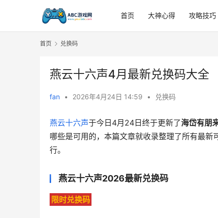
首页
大神心得
攻略技巧
首页
兑换码
燕云十六声4月最新兑换码大全
fan
•
2026年4月24日 14:59
•
兑换码
燕云十六声
于今日4月24日终于更新了
海岱有朋
哪些是可用的，本篇文章就收录整理了所有最新
行。
燕云十六声2026最新兑换码
限时兑换码