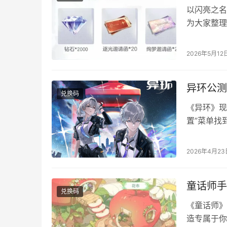
以闪亮之名
为大家整理
兴趣的朋友
SLZMDY
2026年5月12
*100 长久
异环公测
兑换码
《异环》现
置”菜单找
成素材在内
码，助你赢
2026年4月23
直播兑换码 
童话师手
兑换码
《童话师》
造专属于你