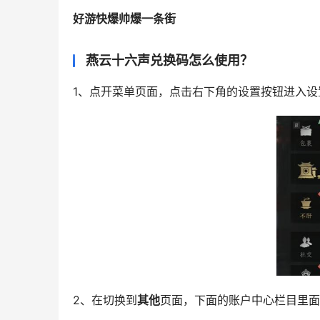
好游快爆帅爆一条街
燕云十六声兑换码怎么使用？
1、点开菜单页面，点击右下角的设置按钮进入设
2、在切换到
其他
页面，下面的账户中心栏目里面