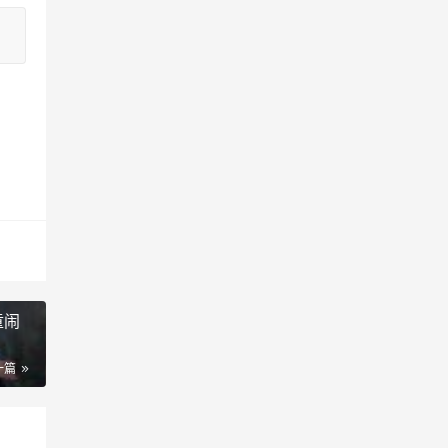
童闹
一篇