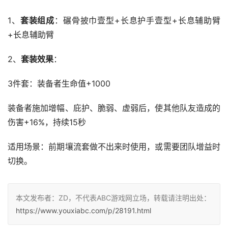
1、
套装组成
：碾骨披巾壹型+长息护手壹型+长息辅助臂
+长息辅助臂
2、
套装效果
：
3件套：装备者生命值+1000
装备者施加增幅、庇护、脆弱、虚弱后，使其他队友造成的
伤害+16%，持续15秒
适用场景：前期壤流套做不出来时使用，或需要团队增益时
切换。
本文发布者：ZD，不代表ABC游戏网立场，转载请注明出处：
https://www.youxiabc.com/p/28191.html