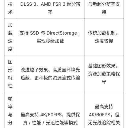
技
DLSS 3、AMD FSR 3 超分辨
与新超分辨率支
术
率
持
加
载
支持 SSD 与 DirectStorage，
传统加载机制，
速
实现秒级加载
速度较慢
度
图
基础图形效果，
形
改进粒子效果、高质量环境光
资源加载策略保
特
遮蔽、更积极的资源流式传输
守
性
帧
率
最高支持
与
最高支持 4K/60FPS，提供保
4K/60FPS，但
分
真 / 性能 / 光追性能等模式
无光线追踪相关