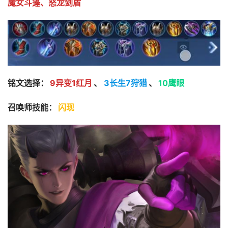
魔女斗篷、怒龙剑盾
铭文选择：
9异变1红月
、
3长生7狩猎
、
10鹰眼
召唤师技能：
闪现