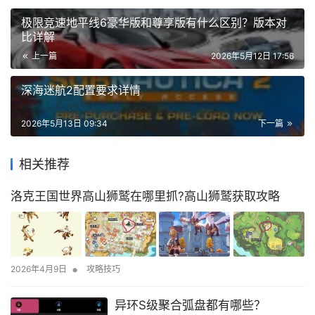
极限竞速地平线6豪华版和尊享版有什么区别？版本对
比详解
上一篇
2026年5月12日 17:56
深海迷航2配置要求详情
2026年5月13日 09:34
下一篇
相关推荐
洛克王国世界高山狮鹫在哪里抓?高山狮鹫获取攻略
•
2026年4月9日
攻略技巧
异环S级聚合弧盘都有哪些？